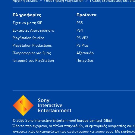
Αρχική σελίδα
Υποστήριξη PlayStation
Υλικός εξοπλισμός και επ
Πληροφορίες
Προϊόντα
Σχετικά με τη SIE
PS5
Ευκαιρίες Απασχόλησης
PS4
PlayStation Studios
PS VR2
PlayStation Productions
PS Plus
Πληροφορίες για Εμάς
Αξεσουάρ
Ιστορικό του PlayStation
Παιχνίδια
© 2026 Sony Interactive Entertainment Europe Limited (SIEE)
Όλο το περιεχόμενο, οι τίτλοι παιχνιδιών, οι εμπορικές ονομασίες κα
πνευματικών δικαιωμάτων των αντίστοιχων κατόχων τους. Με επιφύλ