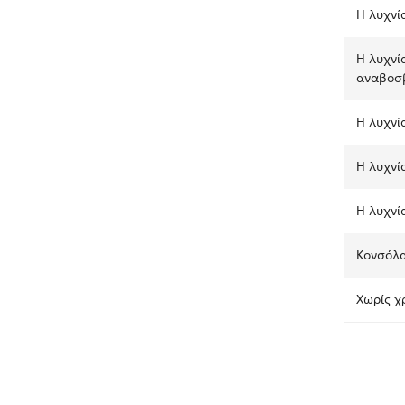
Η λυχνί
Η λυχνί
αναβοσ
Η λυχνί
Η λυχνί
Η λυχνί
Κονσόλα
Χωρίς 