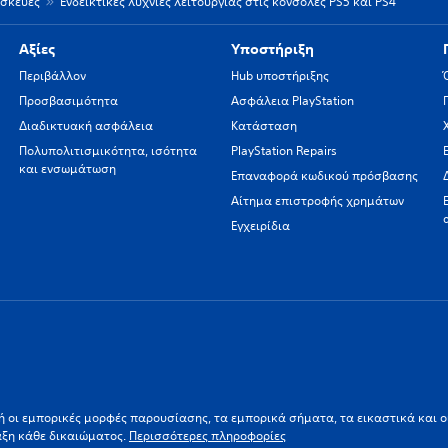
ισκευές
Ενδεικτικές λυχνίες λειτουργίας στις κονσόλες PS5 και PS4
Αξίες
Υποστήριξη
Περιβάλλον
Hub υποστήριξης
Προσβασιμότητα
Ασφάλεια PlayStation
Διαδικτυακή ασφάλεια
Κατάσταση
Πολυπολιτισμικότητα, ισότητα
PlayStation Repairs
και ενσωμάτωση
Επαναφορά κωδικού πρόσβασης
Αίτημα επιστροφής χρημάτων
Εγχειρίδια
ι/ή οι εμπορικές μορφές παρουσίασης, τα εμπορικά σήματα, τα εικαστικά και 
αξη κάθε δικαιώματος.
Περισσότερες πληροφορίες