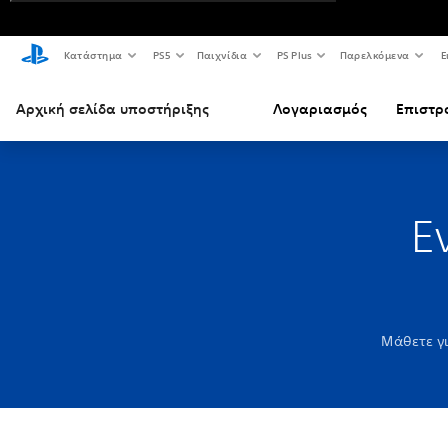
Κατάστημα
PS5
Παιχνίδια
PS Plus
Παρελκόμενα
Ε
Αρχική σελίδα υποστήριξης
Λογαριασμός
Επιστρ
Ε
Μάθετε γι