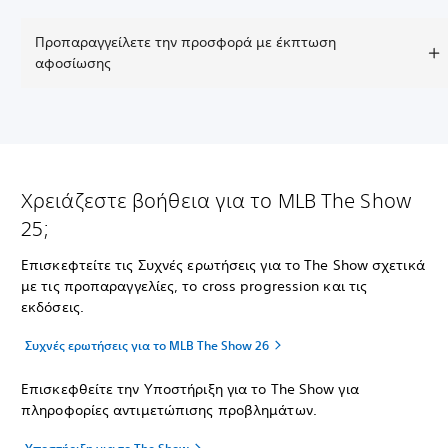
Προπαραγγείλετε την προσφορά με έκπτωση
αφοσίωσης
Χρειάζεστε βοήθεια για το MLB The Show
25;
Επισκεφτείτε τις Συχνές ερωτήσεις για το The Show σχετικά
με τις προπαραγγελίες, το cross progression και τις
εκδόσεις.
Συχνές ερωτήσεις για το MLB The Show 26
Επισκεφθείτε την Υποστήριξη για το The Show για
πληροφορίες αντιμετώπισης προβλημάτων.