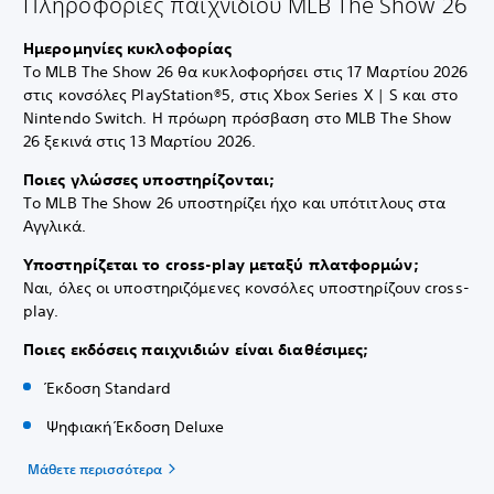
Πληροφορίες παιχνιδιού MLB The Show 26
Ημερομηνίες κυκλοφορίας
Το MLB The Show 26 θα κυκλοφορήσει στις 17 Μαρτίου 2026
στις κονσόλες PlayStation®5, στις Xbox Series X | S και στο
Nintendo Switch. Η πρόωρη πρόσβαση στο MLB The Show
26 ξεκινά στις 13 Μαρτίου 2026.
Ποιες γλώσσες υποστηρίζονται;
Το MLB The Show 26 υποστηρίζει ήχο και υπότιτλους στα
Αγγλικά.
Υποστηρίζεται το cross-play μεταξύ πλατφορμών;
Ναι, όλες οι υποστηριζόμενες κονσόλες υποστηρίζουν cross-
play.
Ποιες εκδόσεις παιχνιδιών είναι διαθέσιμες;
Έκδοση Standard
Ψηφιακή Έκδοση Deluxe
Μάθετε περισσότερα