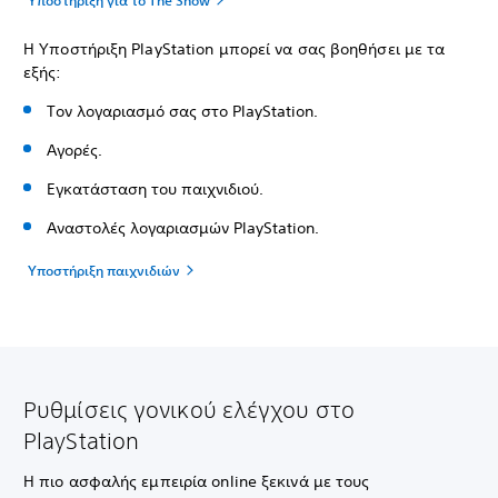
Υποστήριξη για το The Show
Η Υποστήριξη PlayStation μπορεί να σας βοηθήσει με τα
εξής:
Τον λογαριασμό σας στο PlayStation.
Αγορές.
Εγκατάσταση του παιχνιδιού.
Αναστολές λογαριασμών PlayStation.
Υποστήριξη παιχνιδιών
Ρυθμίσεις γονικού ελέγχου στο
PlayStation
Η πιο ασφαλής εμπειρία online ξεκινά με τους