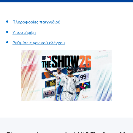
Πληροφορίες παιχνιδιού
Υποστήριξη
Ρυθμίσεις γονικού ελέγχου