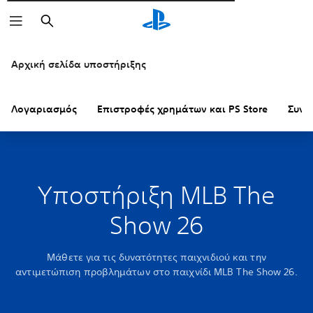
Αναζήτηση
Αρχική σελίδα υποστήριξης
Λογαριασμός
Επιστροφές χρημάτων και PS Store
Συνδ
Υποστήριξη MLB The
Show 26
Μάθετε για τις δυνατότητες παιχνιδιού και την
αντιμετώπιση προβλημάτων στο παιχνίδι MLB The Show 26.