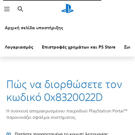
Αναζήτηση
Αρχική σελίδα υποστήριξης
Λογαριασμός
Επιστροφές χρημάτων και PS Store
Συνδ
Πώς να διορθώσετε τον
κωδικό 0x8320022D
Η συσκευή απομακρυσμένου παιχνιδιού PlayStation Portal™
παρουσιάζει σφάλμα συστήματος.
Πατήστε παρατεταμένα το κουμπί λειτουργίας.