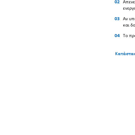
Απενε
ενεργ
Αν υπ
και δ
Το πρ
Κατάστασ