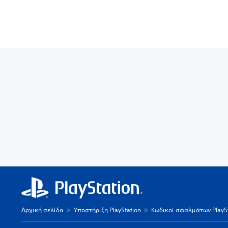
Αρχική σελίδα
Υποστήριξη PlayStation
Κωδικοί σφαλμάτων PlaySt