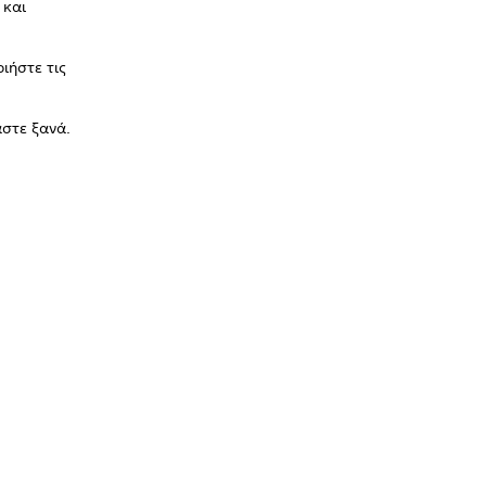
 και
ιήστε τις
άστε ξανά.