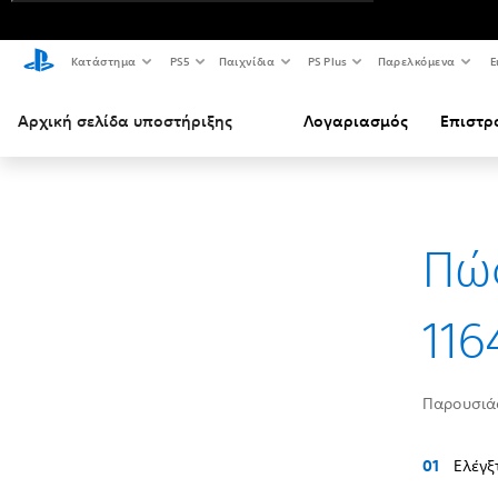
Κατάστημα
PS5
Παιχνίδια
PS Plus
Παρελκόμενα
Ε
Αρχική σελίδα υποστήριξης
Λογαριασμός
Επιστρ
Πώς
116
Παρουσιάσ
Ελέγξ