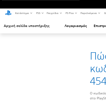
Κατάστημα
PS5
Παιχνίδια
PS Plus
Παρελκόμενα
Ε
Αρχική σελίδα υποστήριξης
Λογαριασμός
Επιστρ
Πώς
κω
454
Ο κωδικός
στο PlayS