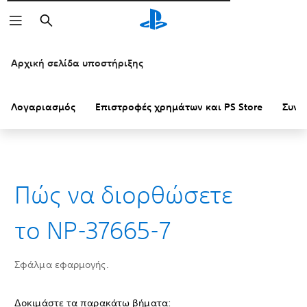
Αναζήτηση
Αρχική σελίδα υποστήριξης
Λογαριασμός
Επιστροφές χρημάτων και PS Store
Συνδ
Πώς να διορθώσετε
το NP-37665-7
Σφάλμα εφαρμογής.
Δοκιμάστε τα παρακάτω βήματα: