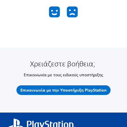
Χρειάζεστε βοήθεια;
Επικοινωνία με τους ειδικούς υποστήριξης
Επικοινωνία με την Υποστήριξη PlayStation