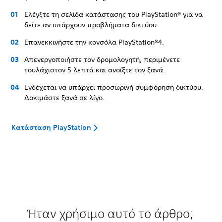
Ελέγξτε τη σελίδα κατάστασης του PlayStation® για να
δείτε αν υπάρχουν προβλήματα δικτύου.
Επανεκκινήστε την κονσόλα PlayStation®4.
Απενεργοποιήστε τον δρομολογητή, περιμένετε
τουλάχιστον 5 λεπτά και ανοίξτε τον ξανά.
Ενδέχεται να υπάρχει προσωρινή συμφόρηση δικτύου.
Δοκιμάστε ξανά σε λίγο.
Κατάσταση PlayStation
Ήταν χρήσιμο αυτό το άρθρο;