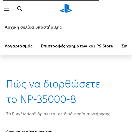
Αναζήτηση
Αρχική σελίδα υποστήριξης
Λογαριασμός
Επιστροφές χρημάτων και PS Store
Συνδ
Πώς να διορθώσετε
το NP-35000-8
Το PlayStation® βρίσκεται σε διαδικασία συντήρησης.
Δοκιμάστε πάλι αργότερα.