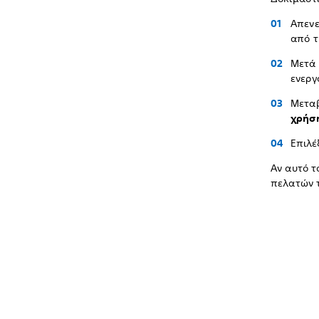
Απενε
από τ
Μετά 
ενεργ
Μεταβ
χρήσ
Επιλέ
Αν αυτό τ
πελατών τ