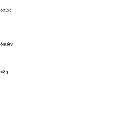
δοσίας
δειών
ριξη