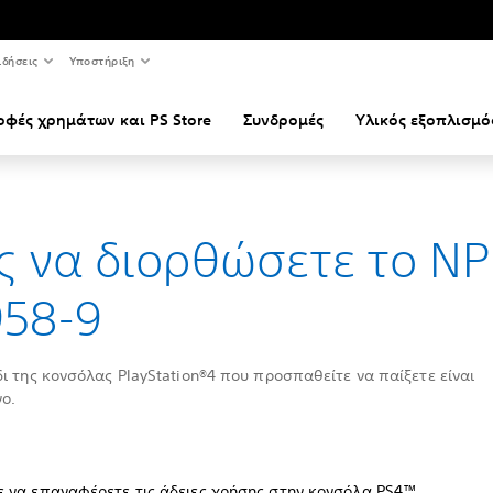
ιδήσεις
Υποστήριξη
οφές χρημάτων και PS Store
Συνδρομές
Υλικός εξοπλισμό
 να διορθώσετε το NP
958-9
δι της κονσόλας PlayStation®4 που προσπαθείτε να παίξετε είναι
ο.
 να επαναφέρετε τις άδειες χρήσης στην κονσόλα PS4™.