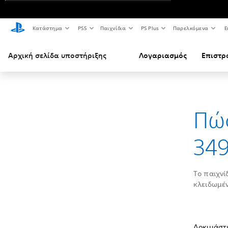
Κατάστημα
PS5
Παιχνίδια
PS Plus
Παρελκόμενα
Ε
Αρχική σελίδα υποστήριξης
Λογαριασμός
Επιστρ
Πώς
34
Το παιχνί
κλειδωμέν
Δοκιμάστε