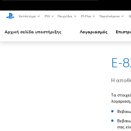
Κατάστημα
PS5
Παιχνίδια
PS Plus
Παρελκόμενα
Ε
Αρχική σελίδα υποστήριξης
Λογαριασμός
Επιστρ
E-8
Η αποθη
Τα στοιχε
λογαριασμ
Βεβαιω
Βεβαιω
σας εί