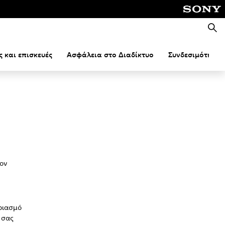
Αναζή
ς και επισκευές
Ασφάλεια στο Διαδίκτυο
Συνδεσιμότητα
ον
αριασμό
 σας