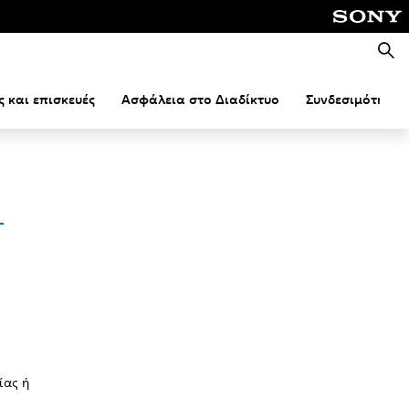
Αναζή
ς και επισκευές
Ασφάλεια στο Διαδίκτυο
Συνδεσιμότητα
-
ίας ή