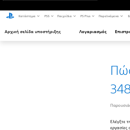
Κατάστημα
PS5
Παιχνίδια
PS Plus
Παρελκόμενα
Ε
Αρχική σελίδα υποστήριξης
Λογαριασμός
Επιστρ
Πώς
348
Παρουσιά
Ελέγξτε τ
εργασίες 