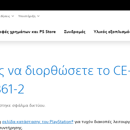
ιδήσεις
Υποστήριξη
οφές χρημάτων και PS Store
Συνδρομές
Υλικός εξοπλισμό
 να διορθώσετε το CE
61-2
στηκε σφάλμα δικτύου.
η
σελίδα κατάστασης του PlayStation®
για τυχόν διακοπές λειτουργ
συντήρησης.