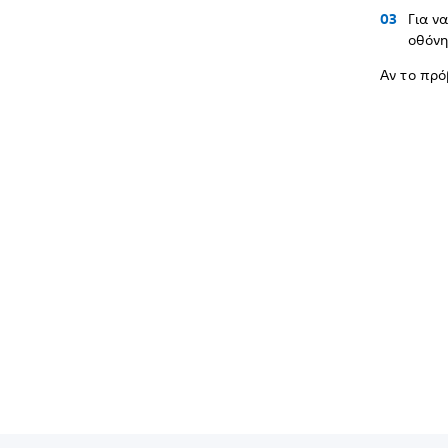
Για ν
οθόνη
Αν το πρό