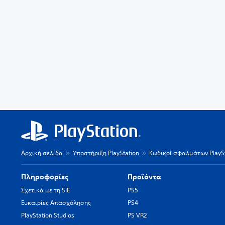
Αρχική σελίδα
Υποστήριξη PlayStation
Κωδικοί σφαλμάτων PlaySt
Πληροφορίες
Προϊόντα
Σχετικά με τη SIE
PS5
Ευκαιρίες Απασχόλησης
PS4
PlayStation Studios
PS VR2