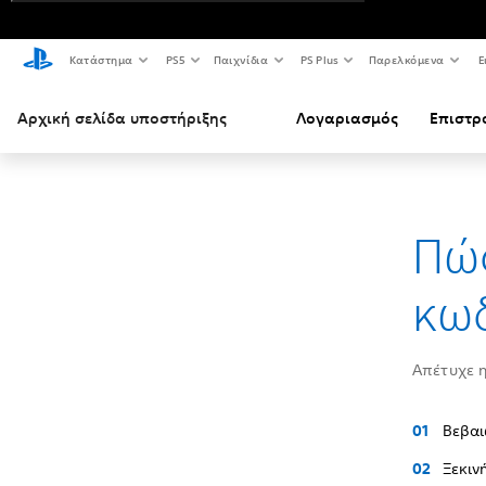
Κατάστημα
PS5
Παιχνίδια
PS Plus
Παρελκόμενα
Ε
Αρχική σελίδα υποστήριξης
Λογαριασμός
Επιστρ
Πώς
κωδ
Απέτυχε η
Βεβαι
Ξεκιν