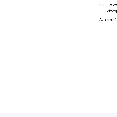
Για ν
οθόνη
Αν το πρό