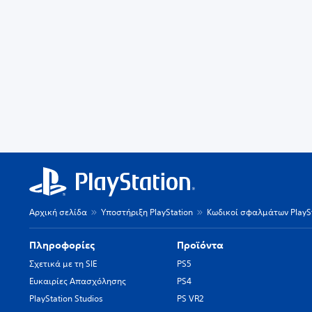
Αρχική σελίδα
Υποστήριξη PlayStation
Κωδικοί σφαλμάτων PlaySt
Πληροφορίες
Προϊόντα
Σχετικά με τη SIE
PS5
Ευκαιρίες Απασχόλησης
PS4
PlayStation Studios
PS VR2