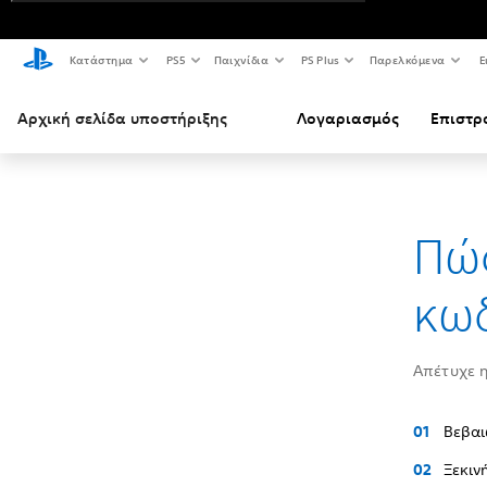
Κατάστημα
PS5
Παιχνίδια
PS Plus
Παρελκόμενα
Ε
Αρχική σελίδα υποστήριξης
Λογαριασμός
Επιστρ
Πώς
κωδ
Απέτυχε η
Βεβαι
Ξεκιν