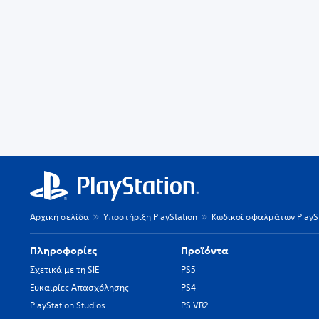
Αρχική σελίδα
Υποστήριξη PlayStation
Κωδικοί σφαλμάτων PlaySt
Πληροφορίες
Προϊόντα
Σχετικά με τη SIE
PS5
Ευκαιρίες Απασχόλησης
PS4
PlayStation Studios
PS VR2