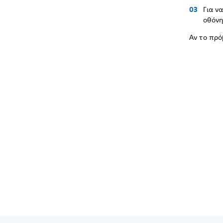
Για ν
οθόνη
Αν το πρό