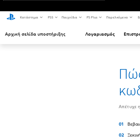
Κατάστημα
PS5
Παιχνίδια
PS Plus
Παρελκόμενα
Ε
Αρχική σελίδα υποστήριξης
Λογαριασμός
Επιστρ
Πώς
κωδ
Απέτυχε η
Βεβαι
Ξεκιν