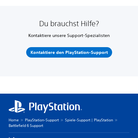
Du brauchst Hilfe?
Kontaktiere unsere Support-Spezialisten
Kontaktiere den PlayStation-Support
Home
PlayStation-Support
Spiele-Support | PlayStation
Battlefield 6 Support