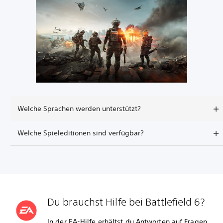
Welche Sprachen werden unterstützt?
Welche Spieleditionen sind verfügbar?
Du brauchst Hilfe bei Battlefield 6?
In der EA-Hilfe erhältst du Antworten auf Fragen