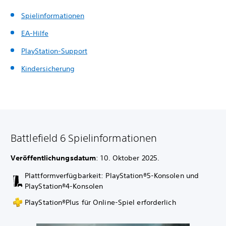
Spielinformationen
EA-Hilfe
PlayStation-Support
Kindersicherung
Battlefield 6 Spielinformationen
Veröffentlichungsdatum
: 10. Oktober 2025.
Plattformverfügbarkeit: PlayStation®5-Konsolen und
PlayStation®4-Konsolen
PlayStation®Plus für Online-Spiel erforderlich