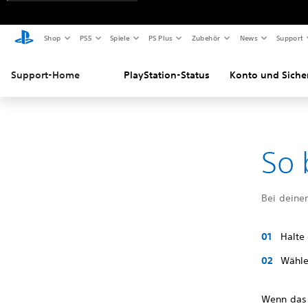
Shop
PS5
Spiele
PS Plus
Zubehör
News
Support
Support-Home
PlayStation-Status
Konto und Siche
So 
Bei deine
Halte
Wähl
Wenn das 