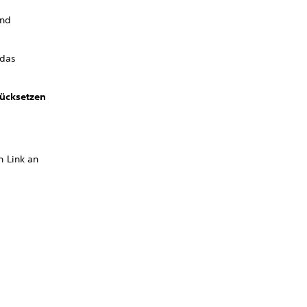
und
 das
rücksetzen
 Link an