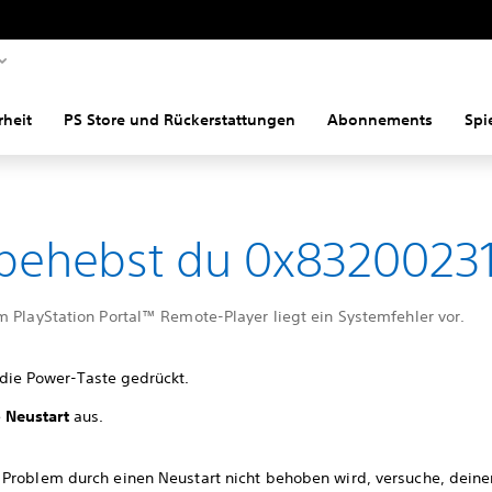
rheit
PS Store und Rückerstattungen
Abonnements
Spi
behebst du 0x8320023
m PlayStation Portal™ Remote-Player liegt ein Systemfehler vor.
 die Power-Taste gedrückt.
e
Neustart
aus.
Problem durch einen Neustart nicht behoben wird, versuche, deine