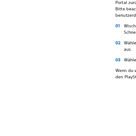
Portal zur
Bitte bea
benutzerd
Wisch
Schne
Wähl
aus.
Wähl
Wenn du w
den PlayS