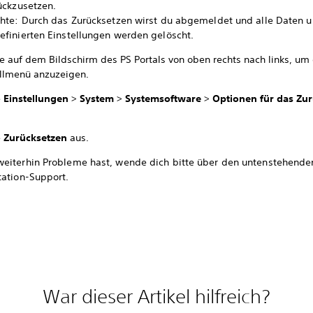
ückzusetzen.
chte: Durch das Zurücksetzen wirst du abgemeldet und alle Daten 
efinierten Einstellungen werden gelöscht.
e auf dem Bildschirm des PS Portals von oben rechts nach links, um
llmenü anzuzeigen.
e
Einstellungen
>
System
>
Systemsoftware
>
Optionen für das Zu
e
Zurücksetzen
aus.
eiterhin Probleme hast, wende dich bitte über den untenstehenden
tation-Support.
War dieser Artikel hilfreich?