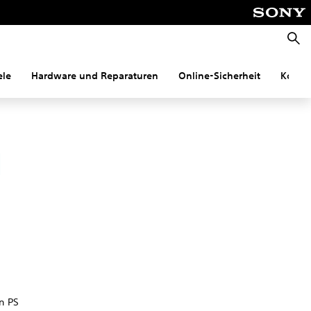
Suche
ele
Hardware und Reparaturen
Online-Sicherheit
Konnek
1
n PS