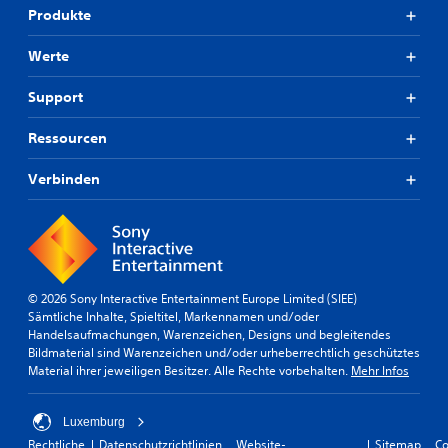
Produkte
Werte
Support
Ressourcen
Verbinden
© 2026 Sony Interactive Entertainment Europe Limited (SIEE)
Sämtliche Inhalte, Spieltitel, Markennamen und/oder
Handelsaufmachungen, Warenzeichen, Designs und begleitendes
Bildmaterial sind Warenzeichen und/oder urheberrechtlich geschütztes
Material ihrer jeweiligen Besitzer. Alle Rechte vorbehalten.
Mehr Infos
Luxemburg
Rechtliche
Datenschutzrichtlinien
Website-
Sitemap
Co