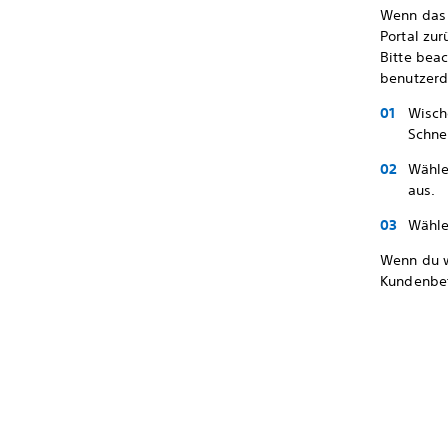
Wenn das 
Portal zur
Bitte bea
benutzerd
Wisch
Schne
Wähl
aus.
Wähl
Wenn du w
Kundenbet