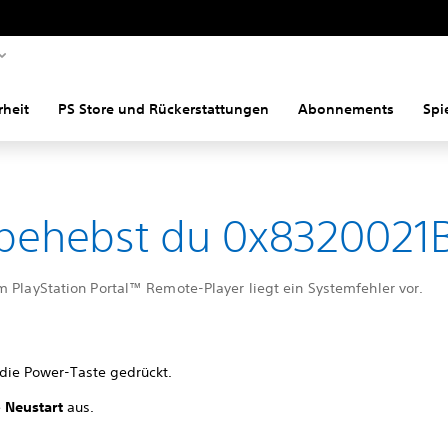
rheit
PS Store und Rückerstattungen
Abonnements
Spi
behebst du 0x8320021
m PlayStation Portal™ Remote-Player liegt ein Systemfehler vor.
 die Power-Taste gedrückt.
e
Neustart
aus.