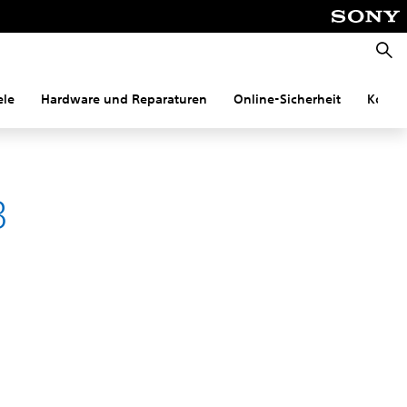
Suche
ele
Hardware und Reparaturen
Online-Sicherheit
Konnek
B