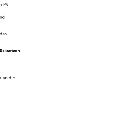
n PS
und
 das
rücksetzen
k an die