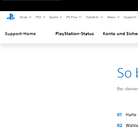
Shop
PS5
Spiele
PS Plus
Zubehör
News
Support
Support-Home
PlayStation-Status
Konto und Siche
So 
Bei deine
Halte
Wähl