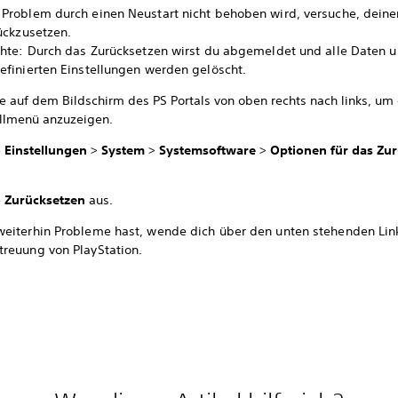
Problem durch einen Neustart nicht behoben wird, versuche, deine
ückzusetzen.
chte: Durch das Zurücksetzen wirst du abgemeldet und alle Daten 
efinierten Einstellungen werden gelöscht.
e auf dem Bildschirm des PS Portals von oben rechts nach links, um
llmenü anzuzeigen.
e
Einstellungen
>
System
>
Systemsoftware
>
Optionen für das Zu
e
Zurücksetzen
aus.
eiterhin Probleme hast, wende dich über den unten stehenden Lin
reuung von PlayStation.