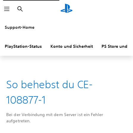
Suchen
Support-Home
PlayStation-Status
Konto und Sicherheit
PS Store und R
So behebst du CE-
108877-1
Bei der Verbindung mit dem Server ist ein Fehler
aufgetreten.