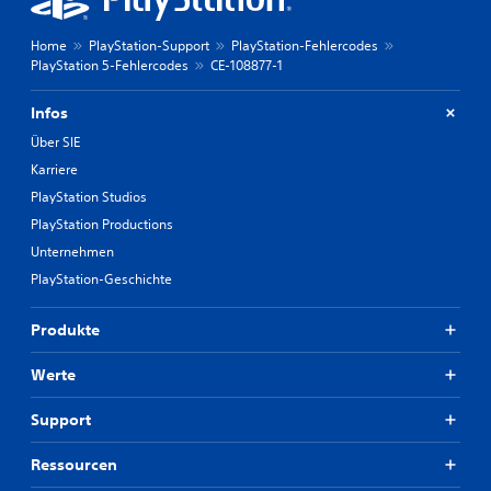
Home
PlayStation-Support
PlayStation-Fehlercodes
PlayStation 5-Fehlercodes
CE-108877-1
Infos
Über SIE
Karriere
PlayStation Studios
PlayStation Productions
Unternehmen
PlayStation-Geschichte
Produkte
Werte
Support
Ressourcen