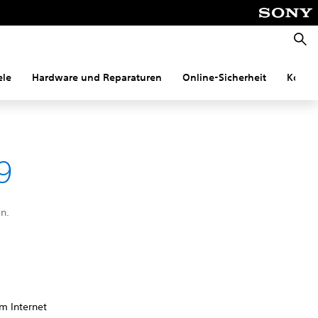
Suche
ele
Hardware und Reparaturen
Online-Sicherheit
Konnek
9
n.
m Internet