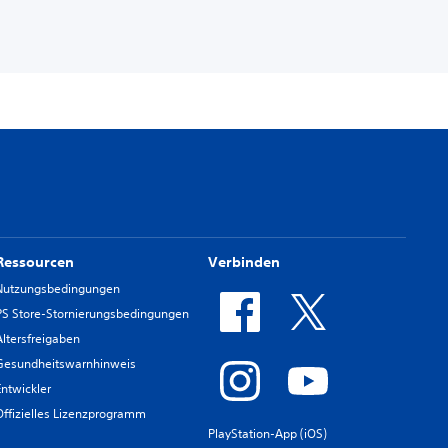
Ressourcen
Verbinden
Nutzungsbedingungen
PS Store-Stornierungsbedingungen
Altersfreigaben
Gesundheitswarnhinweis
Entwickler
Offizielles Lizenzprogramm
PlayStation-App (iOS)