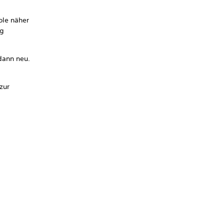
ole näher
ng
dann neu.
zur