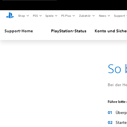
Shop
PS5
Spiele
PS Plus
Zubehör
News
Support
Support-Home
PlayStation-Status
Konto und Siche
So 
Bei der He
Führe bitte
Überpr
Start