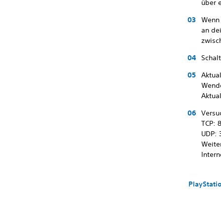
über 
Wenn 
an de
zwisc
Schal
Aktual
Wende
Aktual
Versu
TCP: 8
UDP: 
Weite
Intern
PlayStati