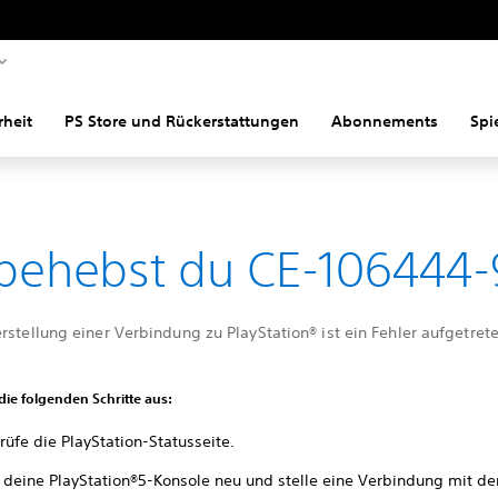
rheit
PS Store und Rückerstattungen
Abonnements
Spi
behebst du CE-106444-
rstellung einer Verbindung zu PlayStation® ist ein Fehler aufgetrete
 die folgenden Schritte aus:
üfe die PlayStation-Statusseite.
e deine PlayStation®5-Konsole neu und stelle eine Verbindung mit de