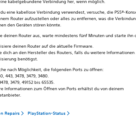
eine kabelgebundene Verbindung her, wenn möglich.
du eine kabellose Verbindung verwendest, versuche, die PS5®-Kons
inem Router aufzustellen oder alles zu entfernen, was die Verbindu
hen den Geräten stören könnte.
te deinen Router aus, warte mindestens fünf Minuten und starte ihn 
isiere deinen Router auf die aktuelle Firmware.
 dich an den Hersteller des Routers, falls du weitere Informationen 
isierung benötigst.
che nach Möglichkeit, die folgenden Ports zu öffnen:
0, 443, 3478, 3479, 3480.
3478, 3479, 49152 bis 65535.
re Informationen zum Öffnen von Ports erhältst du von deinem
etanbieter.
on Repairs
PlayStation-Status