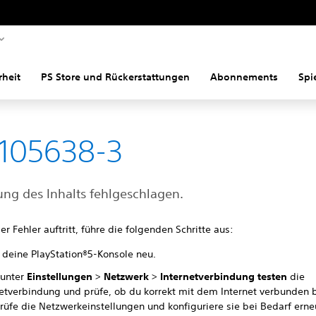
rheit
PS Store und Rückerstattungen
Abonnements
Spi
105638-3
ung des Inhalts fehlgeschlagen.
r Fehler auftritt, führe die folgenden Schritte aus:
e deine PlayStation®5-Konsole neu.
 unter
Einstellungen
>
Netzwerk
>
Internetverbindung testen
die
netverbindung und prüfe, ob du korrekt mit dem Internet verbunden b
rüfe die Netzwerkeinstellungen und konfiguriere sie bei Bedarf erne