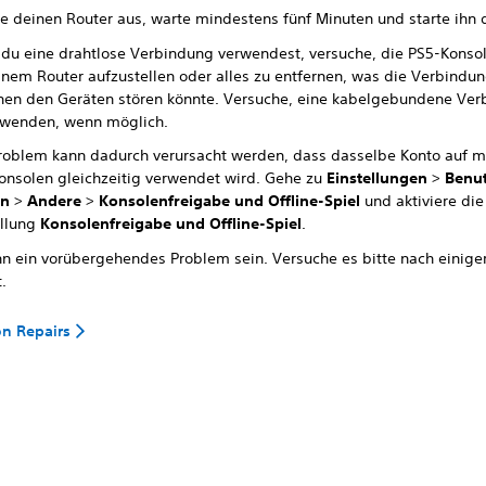
te deinen Router aus, warte mindestens fünf Minuten und starte ihn 
du eine drahtlose Verbindung verwendest, versuche, die PS5-Konso
inem Router aufzustellen oder alles zu entfernen, was die Verbindu
hen den Geräten stören könnte. Versuche, eine kabelgebundene Ve
rwenden, wenn möglich.
roblem kann dadurch verursacht werden, dass dasselbe Konto auf 
onsolen gleichzeitig verwendet wird. Gehe zu
Einstellungen
>
Benu
en
>
Andere
>
Konsolenfreigabe und Offline-Spiel
und aktiviere die
ellung
Konsolenfreigabe und Offline-Spiel
.
nn ein vorübergehendes Problem sein. Versuche es bitte nach einiger
.
on Repairs