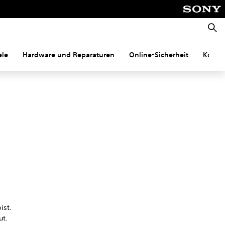
Suche
ele
Hardware und Reparaturen
Online-Sicherheit
Konnek
ist.
ut.