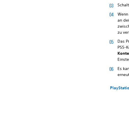
Schal
Wenn 
an de
zwisc
zu ve
Das P
PS5-K
Kont
Einst
Es ka
erneut
PlayStati