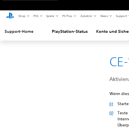
Shop
PS5
Spiele
PS Plus
Zubehör
News
Support
Support-Home
PlayStation-Status
Konto und Siche
CE-
Aktivier
Wenn diese
Start
Teste
Inter
Überp