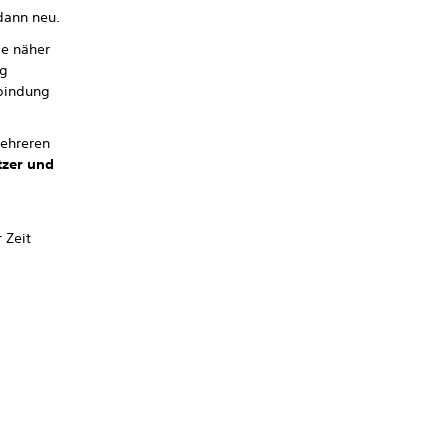
dann neu.
le näher
ng
rbindung
mehreren
tzer und
 Zeit