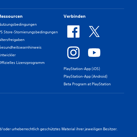
Ressourcen
Verbinden
Nutzungsbedingungen
PS Store-Stornierungsbedingungen
Altersfreigaben
Gesundheitswarnhinweis
Entwickler
Offizielles Lizenzprogramm
PlayStation-App (iOS)
PlayStation-App (Android)
Beta Program at PlayStation
er urheberrechtlich geschütztes Material ihrer jeweiligen Besitzer.