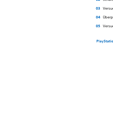
Versu
Überp
Versuc
PlayStati