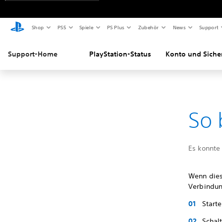
Shop
PS5
Spiele
PS Plus
Zubehör
News
Support
Support-Home
PlayStation-Status
Konto und Siche
So 
Es konnte
Wenn dies
Verbindung
Start
Schal