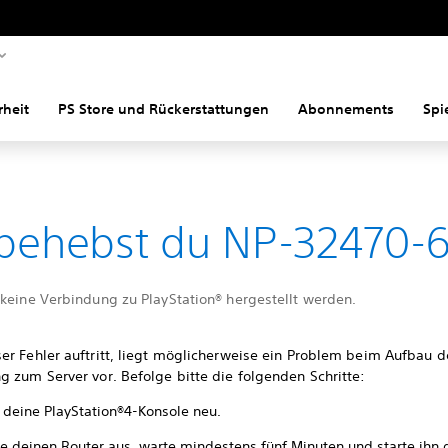
rheit
PS Store und Rückerstattungen
Abonnements
Spi
behebst du NP-32470-
 keine Verbindung zu PlayStation® hergestellt werden.
er Fehler auftritt, liegt möglicherweise ein Problem beim Aufbau d
 zum Server vor. Befolge bitte die folgenden Schritte:
e deine PlayStation®4-Konsole neu.
te deinen Router aus, warte mindestens fünf Minuten und starte ihn 