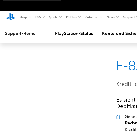
Shop
PS5
Spiele
PS Plus
Zubehör
News
Support
Support-Home
PlayStation-Status
Konto und Siche
E-
Kredit-
Es sieht
Debitkar
Gehe
Rechn
Kredi