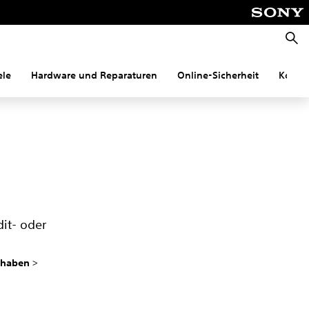
Suche
ele
Hardware und Reparaturen
Online-Sicherheit
Konnek
dit- oder
thaben
>