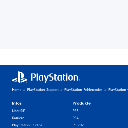
Home
PlayStation-Support
PlayStation-Fehlercodes
PlayStation
Infos
Produkte
Über SIE
PS5
Karriere
PS4
PlayStation Studios
PS VR2