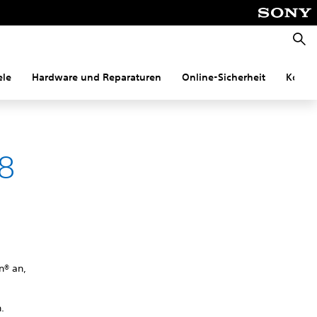
Suche
ele
Hardware und Reparaturen
Online-Sicherheit
Konnek
8
n® an,
.