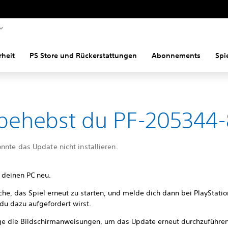
rheit
PS Store und Rückerstattungen
Abonnements
Spi
behebst du PF-205344-
nnte das Update nicht installieren.
e deinen PC neu.
che, das Spiel erneut zu starten, und melde dich dann bei PlayStatio
du dazu aufgefordert wirst.
ge die Bildschirmanweisungen, um das Update erneut durchzuführen