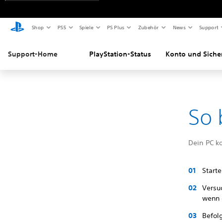
Shop
PS5
Spiele
PS Plus
Zubehör
News
Support
Support-Home
PlayStation-Status
Konto und Siche
So 
Dein PC ko
Start
Versu
wenn 
Befol