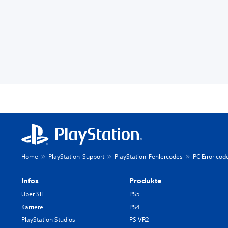
Home
PlayStation-Support
PlayStation-Fehlercodes
PC Error cod
Infos
Produkte
Über SIE
PS5
Karriere
PS4
PlayStation Studios
PS VR2