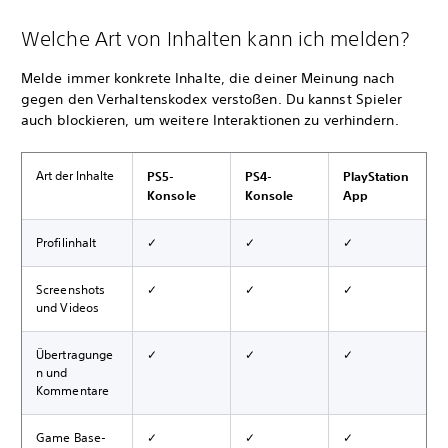
Welche Art von Inhalten kann ich melden?
Melde immer konkrete Inhalte, die deiner Meinung nach
gegen den Verhaltenskodex verstoßen. Du kannst Spieler
auch blockieren, um weitere Interaktionen zu verhindern.
Art der Inhalte
PS5-
PS4-
PlayStation
Konsole
Konsole
App
Profilinhalt
✓
✓
✓
Screenshots
✓
✓
✓
und Videos
Übertragunge
✓
✓
✓
n und
Kommentare
Game Base-
✓
✓
✓