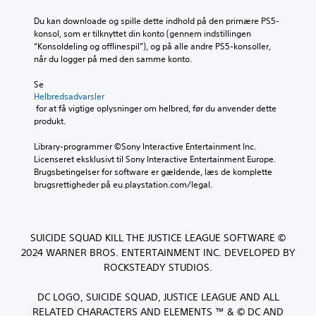
Du kan downloade og spille dette indhold på den primære PS5-
konsol, som er tilknyttet din konto (gennem indstillingen 
“Konsoldeling og offlinespil”), og på alle andre PS5-konsoller, 
når du logger på med den samme konto.
Se 
Helbredsadvarsler
 for at få vigtige oplysninger om helbred, før du anvender dette 
produkt.
Library-programmer ©Sony Interactive Entertainment Inc. 
Licenseret eksklusivt til Sony Interactive Entertainment Europe. 
Brugsbetingelser for software er gældende, læs de komplette 
brugsrettigheder på eu.playstation.com/legal.
SUICIDE SQUAD KILL THE JUSTICE LEAGUE SOFTWARE ©
2024 WARNER BROS. ENTERTAINMENT INC. DEVELOPED BY
ROCKSTEADY STUDIOS.
DC LOGO, SUICIDE SQUAD, JUSTICE LEAGUE AND ALL
RELATED CHARACTERS AND ELEMENTS ™ & © DC AND