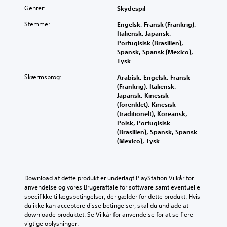
Genrer:
Skydespil
Stemme:
Engelsk, Fransk (Frankrig),
Italiensk, Japansk,
Portugisisk (Brasilien),
Spansk, Spansk (Mexico),
Tysk
Skærmsprog:
Arabisk, Engelsk, Fransk
(Frankrig), Italiensk,
Japansk, Kinesisk
(forenklet), Kinesisk
(traditionelt), Koreansk,
Polsk, Portugisisk
(Brasilien), Spansk, Spansk
(Mexico), Tysk
Download af dette produkt er underlagt PlayStation Vilkår for 
anvendelse og vores Brugeraftale for software samt eventuelle 
specifikke tillægsbetingelser, der gælder for dette produkt. Hvis 
du ikke kan acceptere disse betingelser, skal du undlade at 
downloade produktet. Se Vilkår for anvendelse for at se flere 
vigtige oplysninger.