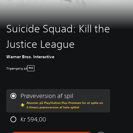
Suicide Squad: Kill the
Justice League
Warner Bros. Interactive
Tilgængelig på
PS5
Prøveversion af spil
Abonner på PlayStation Plus Premium for at spille en
3-timers prøveversion af hele spillet
Kr 594,00