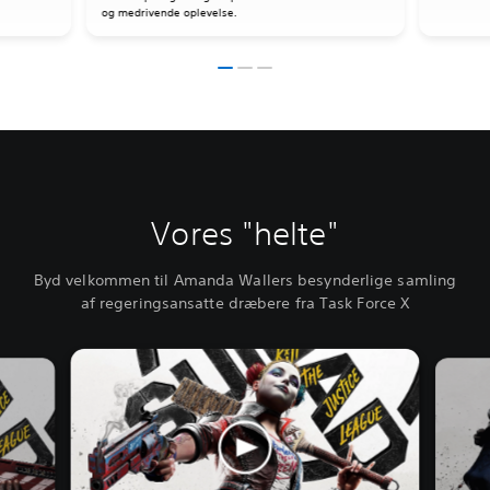
og medrivende oplevelse.
Vores "helte"
Byd velkommen til Amanda Wallers besynderlige samling
af regeringsansatte dræbere fra Task Force X