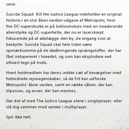
serie.
Suicide Squad: Kill the Justice League indeholder en original
historie i en stor åben verden-udgave af Metropolis, hvor
fire DC-superskurke er på kollisionskurs med en invaderende
alienstyrke og DC-superhelte, der nu er laserskarpt
fokuserede på at ødelægge den by, de engang svor at
beskytte. Suicide Squad skal hele tiden være
opmærksomme på de dødbringende sprængstoffer, der har
fået indopereret i hovedet, og som kan eksplodere ved
ethvert tegn på trods.
Hvert holdmedlem har deres unikke sæt af bevægelser med
forbedrede rejseegenskaber, så de frit kan udforske
Metropolis' åbne verden, samt en række våben, der kan
tilpasses, og evner, der kan mestres.
Gør det af med The Justice League alene i singleplayer, eller
slå dig sammen med venner i multiplayer.
Spil ikke helt.