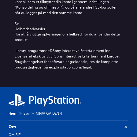
t
r
konsol, som er tilknyttet din konto (gennem indstillingen 
s
y
i
e
a
“Konsoldeling og offlinespil”), og på alle andre PS5-konsoller, 
p
d
e
r
k
når du logger på med den samme konto.
i
d
D
n
t
l
e
u
a
i
Se 
l
v
k
t
v
Helbredsadvarsler
e
i
a
i
e
 for at få vigtige oplysninger om helbred, før du anvender dette 
s
g
n
v
r
produkt.
p
t
i
t
e
i
i
n
f
e
Library-programmer ©Sony Interactive Entertainment Inc. 
l
g
d
o
n
Licenseret eksklusivt til Sony Interactive Entertainment Europe. 
l
s
s
r
r
Brugsbetingelser for software er gældende, læs de komplette 
e
t
t
u
æ
brugsrettigheder på eu.playstation.com/legal.
t
e
i
d
k
,
f
l
i
k
e
i
l
n
e
l
g
e
d
h
l
u
l
s
j
e
r
y
t
æ
r
e
d
i
l
v
r
o
l
p
i
Hjem
Spil
NINJA GAIDEN 4
.
u
l
e
g
t
e
f
t
Om
p
t
u
i
u
l
n
Om SIE
g