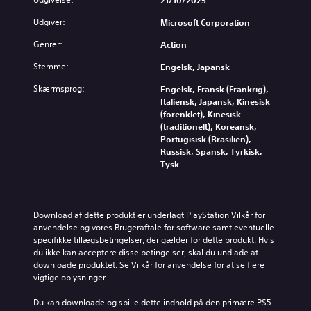
21/10/2025
o
s
i
f
e
n
e
d
a
k
Udgiver:
Microsoft Corporation
t
u
u
t
s
r
d
e
k
Genrer:
Action
t
o
f
l
u
e
l
o
l
Stemme:
Engelsk, Japansk
n
r
f
r
e
n
f
u
d
Skærmsprog:
Engelsk, Fransk (Frankrig),
l
e
o
n
r
Italiensk, Japansk, Kinesisk
y
f
r
k
i
(forenklet), Kinesisk
d
o
d
t
n
(traditionelt), Koreansk,
s
r
e
i
g
Portugisisk (Brasilien),
t
s
n
o
s
Russisk, Spansk, Tyrkisk,
y
t
p
n
n
Tysk
r
å
r
e
i
k
f
i
r
v
e
a
m
n
e
r
r
æ
e
a
Download af dette produkt er underlagt PlayStation Vilkår for 
.
v
r
t
u
anvendelse og vores Brugeraftale for software samt eventuelle 
e
e
i
e
specifikke tillægsbetingelser, der gælder for dette produkt. Hvis 
r
h
M
l
t
du ikke kan acceptere disse betingelser, skal du undlade at 
f
i
o
e
e
downloade produktet. Se Vilkår for anvendelse for at se flere 
o
s
t
l
n
vigtige oplysninger.
r
t
a
l
o
a
o
l
e
Du kan downloade og spille dette indhold på den primære PS5-
l
t
r