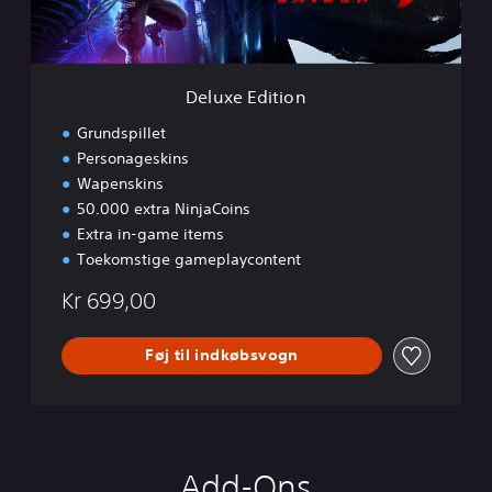
t
i
o
n
Deluxe Edition
Grundspillet
Personageskins
Wapenskins
50.000 extra NinjaCoins
Extra in-game items
Toekomstige gameplaycontent
Kr 699,00
Føj til indkøbsvogn
Add-Ons