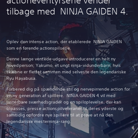
actioneventyrserie vender
tilbage med NINJA GAIDEN 4.
Oplev den intense action, der etablerede NINJA GAIDEN
som en førende actionspilserie.
Denne længe ventede udgave introducerer en helt ny
hovedperson; Yakumo, et ungt ninja-vidunderbarn, hvis
skæbne er flettet sammen med selveste den legendariske
Ryu Hayabusa.
Forbered dig på spændende stil og nervepirrende action for
en ny generation af spillere. NINJA GAIDEN 4 vil med
justérbare sværhedsgrader og en spiloplevelse, der kan
tilpasses, presse actionspilveteraner til deres yderste og
samtidig opfordre nye spillere til at prøve at nå den
legendariske mesterninja-rang.