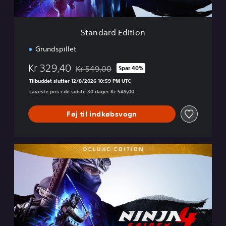
i
t
i
Standard Edition
o
n
Grundspillet
Kr 329,40
Kr 549,00
Spar 40%
Nedsat fra den normale pris på Kr 549,00
Tilbuddet slutter 12/8/2026 10:59 PM UTC
Laveste pris i de sidste 30 dage: Kr 549,00
Føj til indkøbsvogn
D
e
l
u
x
e
E
d
i