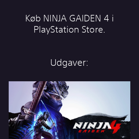
Køb NINJA GAIDEN 4 i
PlayStation Store.
Udgaver:
S
t
a
n
d
a
r
d
E
d