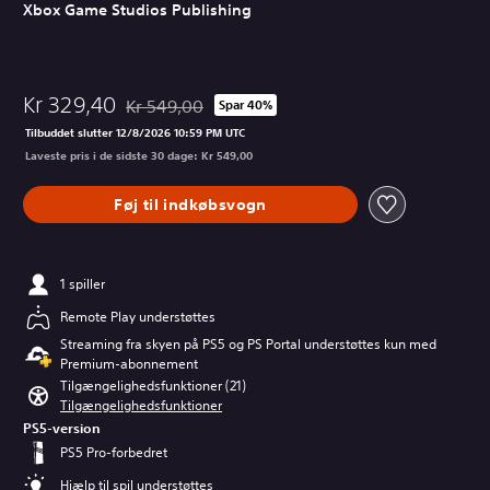
Xbox Game Studios Publishing
Kr 329,40
Kr 549,00
Spar 40%
Nedsat fra den normale pris på Kr 549,00
Tilbuddet slutter 12/8/2026 10:59 PM UTC
Laveste pris i de sidste 30 dage: Kr 549,00
Føj til indkøbsvogn
1 spiller
Remote Play understøttes
Streaming fra skyen på PS5 og PS Portal understøttes kun med
Premium-abonnement
Tilgængelighedsfunktioner (21)
Tilgængelighedsfunktioner
PS5-version
PS5 Pro-forbedret
Hjælp til spil understøttes