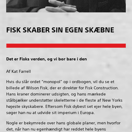
FISK SKABER SIN EGEN SKÆBNE
Det er Fisks verden, og vi bor bare i den
Af Kat Farrell
Hvis du slår ordet “monopol” op i ordbogen, vil du se et
billede af Wilson Fisk, der er direktør for Fisk Construction.
Hans kraner dominerer udsigten, og hans mærkede
stålbjælker understøtter skeletterne i de fleste af New Yorks
højeste skyskabere. Eftersom Fisk dybest set ejer hele byen,
søger han nu at udvide sit imperium i Europa.
Nogle er bekymrede over hans globale planer, men hvorfor
det, når han nu egenhændigt har reddet hele byens