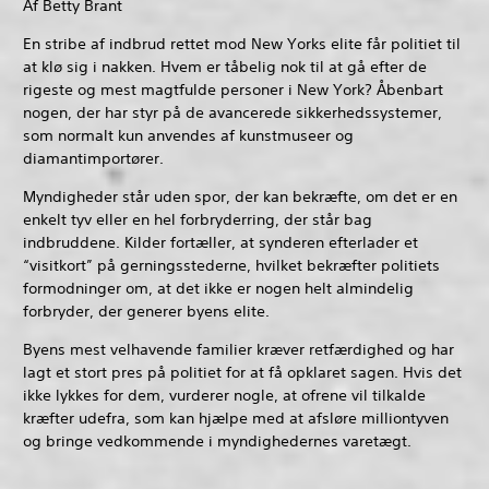
Af Betty Brant
En stribe af indbrud rettet mod New Yorks elite får politiet til
at klø sig i nakken. Hvem er tåbelig nok til at gå efter de
rigeste og mest magtfulde personer i New York? Åbenbart
nogen, der har styr på de avancerede sikkerhedssystemer,
som normalt kun anvendes af kunstmuseer og
diamantimportører.
Myndigheder står uden spor, der kan bekræfte, om det er en
enkelt tyv eller en hel forbryderring, der står bag
indbruddene. Kilder fortæller, at synderen efterlader et
“visitkort” på gerningsstederne, hvilket bekræfter politiets
formodninger om, at det ikke er nogen helt almindelig
forbryder, der generer byens elite.
Byens mest velhavende familier kræver retfærdighed og har
lagt et stort pres på politiet for at få opklaret sagen. Hvis det
ikke lykkes for dem, vurderer nogle, at ofrene vil tilkalde
kræfter udefra, som kan hjælpe med at afsløre milliontyven
og bringe vedkommende i myndighedernes varetægt.