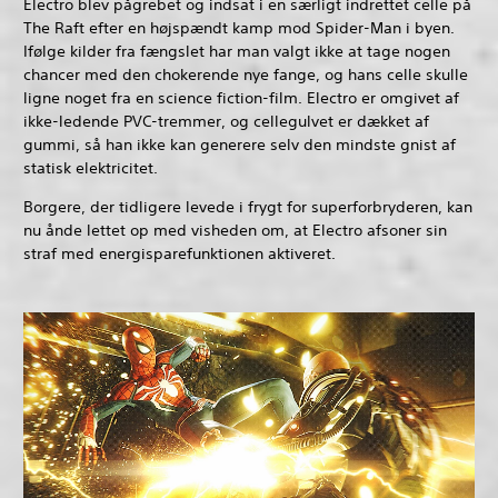
Electro blev pågrebet og indsat i en særligt indrettet celle på
The Raft efter en højspændt kamp mod Spider-Man i byen.
Ifølge kilder fra fængslet har man valgt ikke at tage nogen
chancer med den chokerende nye fange, og hans celle skulle
ligne noget fra en science fiction-film. Electro er omgivet af
ikke-ledende PVC-tremmer, og cellegulvet er dækket af
gummi, så han ikke kan generere selv den mindste gnist af
statisk elektricitet.
Borgere, der tidligere levede i frygt for superforbryderen, kan
nu ånde lettet op med visheden om, at Electro afsoner sin
straf med energisparefunktionen aktiveret.