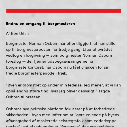
Endnu en omgang til borgmesteren
Af Ben Urich
Borgmester Norman Osborn har offentliggjort, at han stiller
op til borgmesterposten for tredje gang. Efter at byrådet
vedtog en lovgivning — som borgmester Norman Osborn
foreslog — der fjerner tidsbegrænsningerne for
borgmesterkontoret, har Osborn nu fået chancen for sin
tredje borgmesterperiode i træk.
“Byen er blomstret op under min ledelse. Jeg mener, at vi kan
opnå endnu større ting, hvis jeg bliver genvalgt,” sagde
Osborn til pressen.
Osborns nye politiske platform fokuserer på at forbedrede
sikkerheden i byen med løfter om at “gøre en ende på byens
afhængighed af maskerede selvtægtsfolk som edderkoppe-
truslen” ved blandt andet at “forstærke” den overvældede