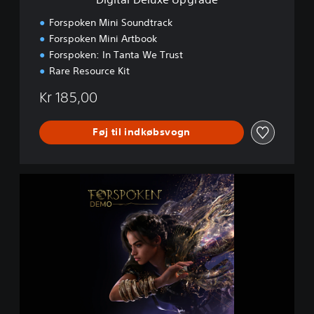
U
p
Forspoken Mini Soundtrack
g
Forspoken Mini Artbook
r
Forspoken: In Tanta We Trust
a
d
Rare Resource Kit
e
Kr 185,00
Føj til indkøbsvogn
F
o
r
s
p
o
k
e
n
D
e