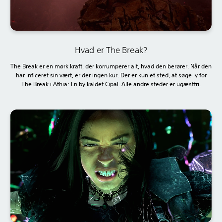
Hvad er The Break?
The Break er en mørk kraft, der korrumperer alt, hvad den berører. Når den
har inficeret sin vært, er der ingen kur. Der er kun et sted, at søge ly for
The Break i Athia: En by kaldet Cipal. Alle andre steder er ugæstfri.