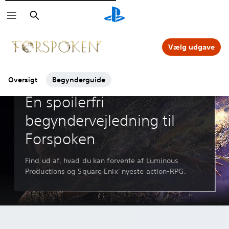
Søg
Klik på ikonerne
for at få mere at vide.
Vælg udgave
Oversigt
Begynderguide
Guider og artikler
En spoilerfri
begyndervejledning til
Forspoken
Find ud af, hvad du kan forvente af Luminous
Productions og Square Enix' nyeste action-RPG.