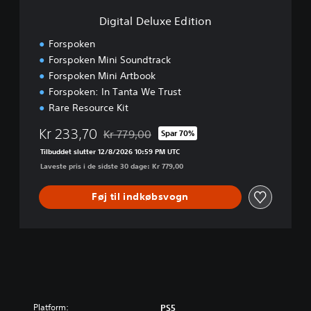
e
Digital Deluxe Edition
E
d
Forspoken
i
Forspoken Mini Soundtrack
t
Forspoken Mini Artbook
i
o
Forspoken: In Tanta We Trust
n
Rare Resource Kit
Kr 233,70
Kr 779,00
Spar 70%
Nedsat fra den normale pris på Kr 779,00
Tilbuddet slutter 12/8/2026 10:59 PM UTC
Laveste pris i de sidste 30 dage: Kr 779,00
Føj til indkøbsvogn
Platform:
PS5