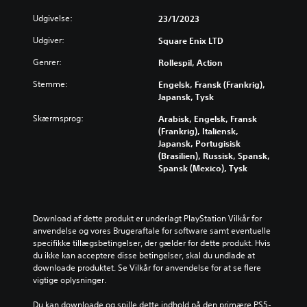
Udgivelse:
23/1/2023
Udgiver:
Square Enix LTD
Genrer:
Rollespil, Action
Stemme:
Engelsk, Fransk (Frankrig),
Japansk, Tysk
Skærmsprog:
Arabisk, Engelsk, Fransk
(Frankrig), Italiensk,
Japansk, Portugisisk
(Brasilien), Russisk, Spansk,
Spansk (Mexico), Tysk
Download af dette produkt er underlagt PlayStation Vilkår for 
anvendelse og vores Brugeraftale for software samt eventuelle 
specifikke tillægsbetingelser, der gælder for dette produkt. Hvis 
du ikke kan acceptere disse betingelser, skal du undlade at 
downloade produktet. Se Vilkår for anvendelse for at se flere 
vigtige oplysninger.
Du kan downloade og spille dette indhold på den primære PS5-