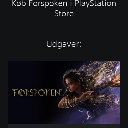
Køb Forspoken i PlayStation
Store
Udgaver:
S
t
a
n
d
a
r
d
E
d
i
t