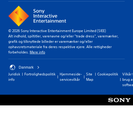
© 2026 Sony Interactive Entertainment Europe Limited (SIEE)
Alt indhold, spiltitler, varenavne og/eller "trade dress", varemærker,
grafik og tilknyttede billeder er varemærker og/eller
ophavsretsmateriale fra deres respektive ejere. Alle rettigheder
forbeholdes.
Mere info
Danmark
Juridisk
Fortrolighedspolitik
Hjemmeside-
Site
Cookiepolitik
Vilkår 
info
servicevilkår
Map
brug a
softw