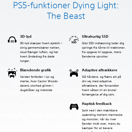
PS5-funktioner Dying Light:
The Beast
3D-lyd
Ultrahurtig SSD
3D-lyd skærper hvert øjeblik –
Glat SSD-indlæsning lader dig
skrig gennemskærer natten,
springe fra tårne til trækroner,
skud flænger luften, og hør
fra opgave til opgave, mens
hvert åndedrag fra døde
fjenderne sprutter.
lunger.
Blændende grafik
Adaptive aftrækkere
Verden forfalder i lys og
Slå hårdere, og flæns alt på
mørke, hvor Castor Woods-
din vej med adaptive
dalens storhed glinter i
aftrækkere, der forvandler
dugdråber og indvolde.
hvert våben til en brutal
forlængelse af dig selv.
Haptisk feedback
Synk ned i den mærkbare
spænding mellem menneske
og monster, når du river
fjender midt over, mens du
kæmper for at bevare