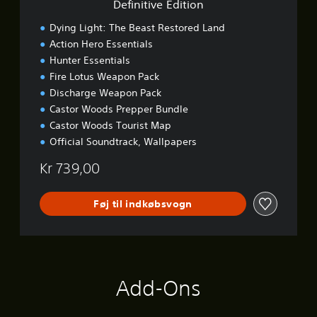
Definitive Edition
t
i
Dying Light: The Beast Restored Land
o
Action Hero Essentials
n
Hunter Essentials
Fire Lotus Weapon Pack
Discharge Weapon Pack
Castor Woods Prepper Bundle
Castor Woods Tourist Map
Official Soundtrack, Wallpapers
Kr 739,00
Føj til indkøbsvogn
Add-Ons