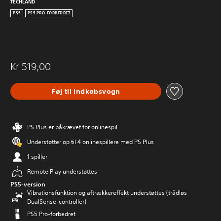
TECHLAND
PS5
PS5 PRO-FORBEDRET
Kr 519,00
Føj til indkøbsvogn
PS Plus er påkrævet for onlinespil
Understøtter op til 4 onlinespillere med PS Plus
1 spiller
Remote Play understøttes
PS5-version
Vibrationsfunktion og aftrækkereffekt understøttes (trådløs
DualSense-controller)
PS5 Pro-forbedret