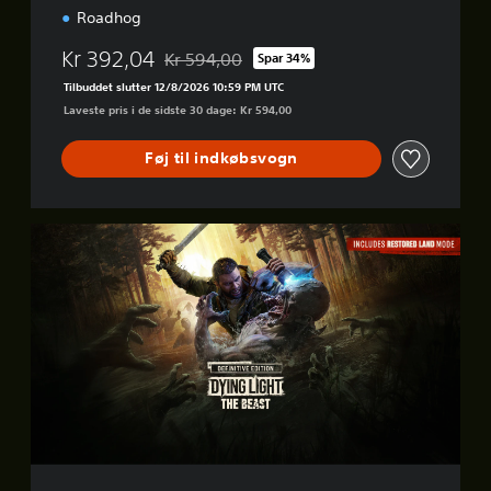
Roadhog
Kr 392,04
Kr 594,00
Spar 34%
Nedsat fra den normale pris på Kr 594,00
Tilbuddet slutter 12/8/2026 10:59 PM UTC
Laveste pris i de sidste 30 dage: Kr 594,00
Føj til indkøbsvogn
D
e
f
i
n
i
t
i
v
e
E
d
i