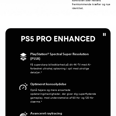
kontrollen over heltens
fremkommende kræfter og nye
identitet.
PS5 PRO ENHANCED
PlayStation® Spectral Super Resolution
(PSSR)
Få superskarp billedklarhed på dit 4K-TV med AI-
forbedret ultrahøj opløsning i spil med utrolige
detaljer.*
Optimeret konsolydelse
Opnå højere og mere ensartede
opdateringshastigheder, der giver dig superflydende
gameplay, med understøttelse af 60 Hz- og 120 Hz-
skærme.*
Avanceret raytracing