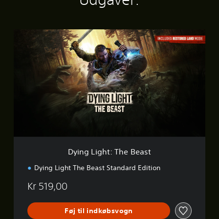
D
y
i
n
g
L
i
g
h
t
:
T
h
Dying Light: The Beast
e
B
Dying Light The Beast Standard Edition
e
a
Kr 519,00
s
t
Føj til indkøbsvogn