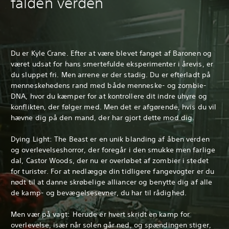
falden verden
Du er Kyle Crane. Efter at være blevet fanget af Baronen og
været udsat for hans smertefulde eksperimenter i årevis, er
du sluppet fri. Men arrene er der stadig. Du er efterladt på
menneskehedens rand med både menneske- og zombie-
DNA, hvor du kæmper for at kontrollere dit indre uhyre og
konflikten, der følger med. Men det er afgørende, hvis du vil
hævne dig på den mand, der har gjort dette mod dig.
Dying Light: The Beast er en unik blanding af åben verden
og overlevelseshorror, der foregår i den smukke men farlige
dal, Castor Woods, der nu er overløbet af zombier i stedet
for turister. For at nedlægge din tidligere fangevogter er du
nødt til at danne skrøbelige alliancer og benytte dig af alle
de kamp- og bevægelsesevner, du har til rådighed.
Men vær på vagt: Herude er hvert skridt en kamp for
overlevelse, især når solen går ned, og spændingen stiger,