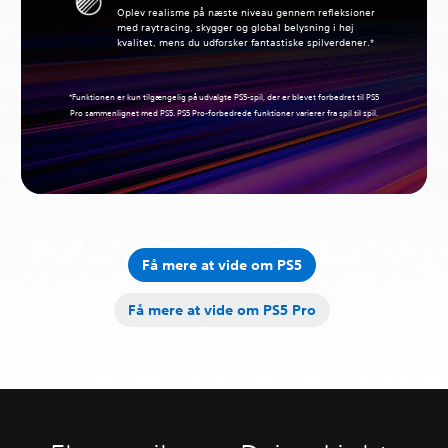
Oplev realisme på næste niveau gennem refleksioner
med raytracing, skygger og global belysning i høj
kvalitet, mens du udforsker fantastiske spilverdener.*
*Funktionen er kun tilgængelig på udvalgte PS5-spil, der er blevet forbedret til PS5
Pro sammenlignet med PS5. PS5 Pro-forbedrede funktioner varierer fra spil til spil.
Få mere at vide om PS5
Få mere at vide om PS5 Pro