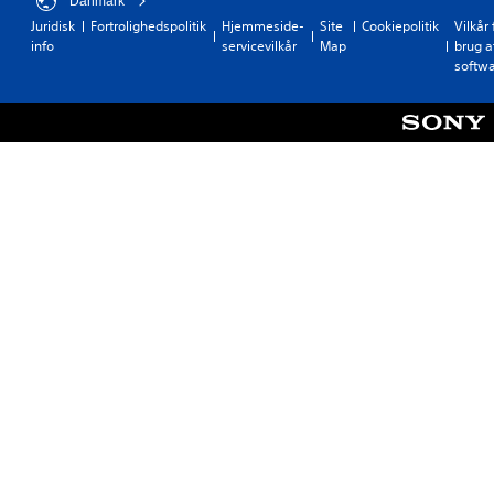
Danmark
Juridisk
Fortrolighedspolitik
Hjemmeside-
Site
Cookiepolitik
Vilkår 
info
servicevilkår
Map
brug a
softw