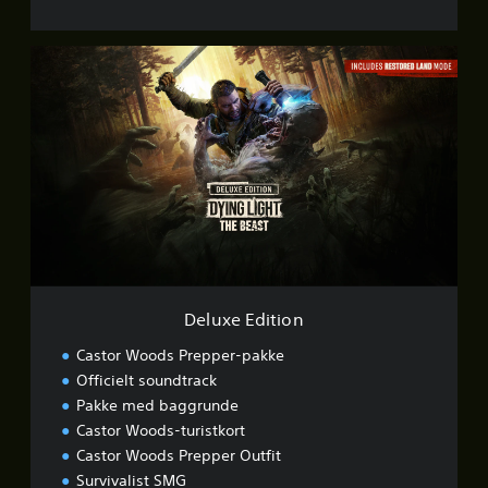
D
e
l
u
x
e
E
d
i
t
i
o
n
Deluxe Edition
Castor Woods Prepper-pakke
Officielt soundtrack
Pakke med baggrunde
Castor Woods-turistkort
Castor Woods Prepper Outfit
Survivalist SMG