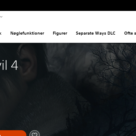
k
Nøglefunktioner
Figurer
Separate Ways DLC
Ofte 
il 4
n