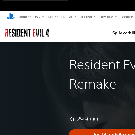
Butik
PS5
Spil
PS Plus
Tilbehør
Nyheder
Support
Spiloverbli
Resident Ev
Remake
Kr 299,00
Føj til indkøbsvog