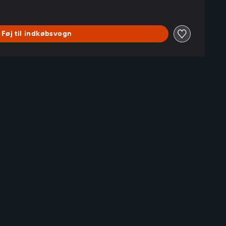
Føj til indkøbsvogn