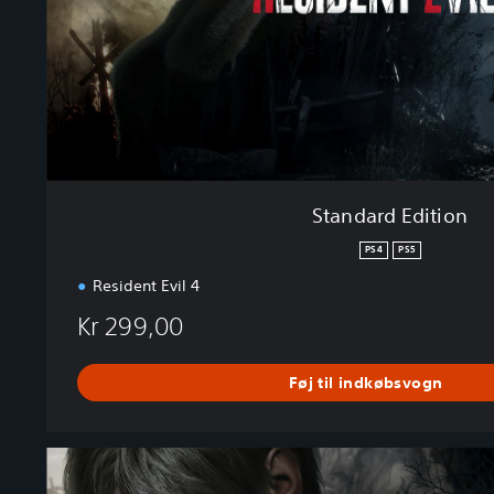
d
i
t
i
o
n
Standard Edition
PS4
PS5
Resident Evil 4
Kr 299,00
Føj til indkøbsvogn
R
e