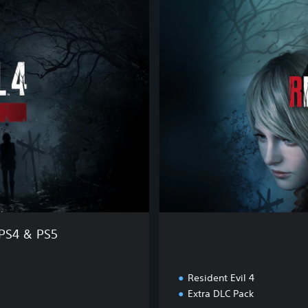
e
l
m
d
o
E
d
i
t
i
o
n
 PS4 & PS5
Resident Evil 4
Extra DLC Pack