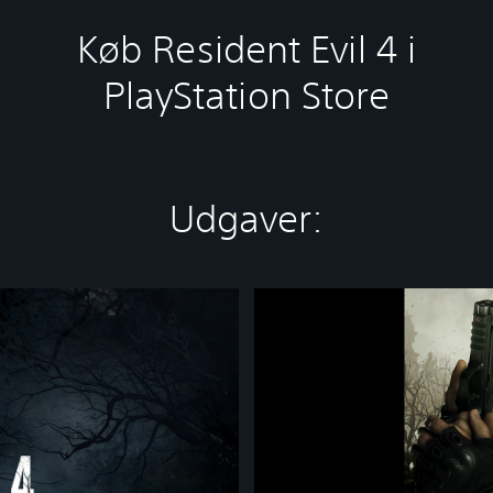
Køb Resident Evil 4 i
PlayStation Store
Udgaver:
R
e
s
i
d
e
n
t
E