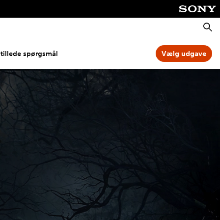
Søg
stillede spørgsmål
Vælg udgave