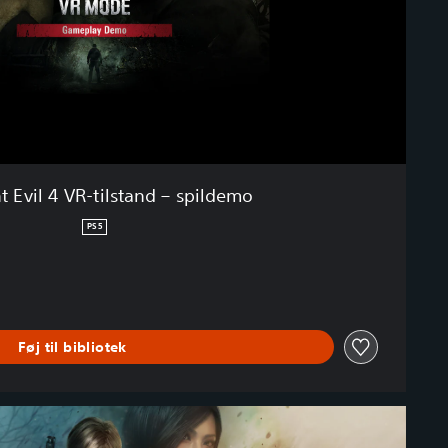
t Evil 4 VR-tilstand – spildemo
PS5
Føj til bibliotek