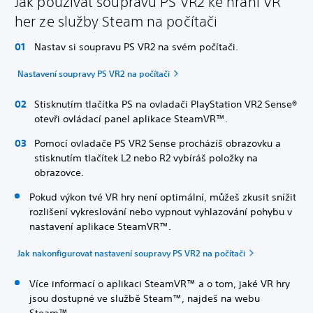
Jak používat soupravu PS VR2 ke hraní VR
her ze služby Steam na počítači
Nastav si soupravu PS VR2 na svém počítači.
Nastavení soupravy PS VR2 na počítači
Stisknutím tlačítka PS na ovladači PlayStation VR2 Sense®
otevři ovládací panel aplikace SteamVR™.
Pomocí ovladače PS VR2 Sense procházíš obrazovku a
stisknutím tlačítek L2 nebo R2 vybíráš položky na
obrazovce.
Pokud výkon tvé VR hry není optimální, můžeš zkusit snížit
rozlišení vykreslování nebo vypnout vyhlazování pohybu v
nastavení aplikace SteamVR™.
Jak nakonfigurovat nastavení soupravy PS VR2 na počítači
Více informací o aplikaci SteamVR™ a o tom, jaké VR hry
jsou dostupné ve službě Steam™, najdeš na webu