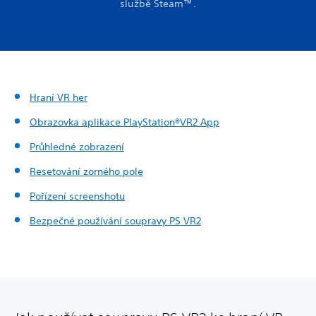
službě Steam™.
Hraní VR her
Obrazovka aplikace PlayStation®VR2 App
Průhledné zobrazení
Resetování zorného pole
Pořízení screenshotu
Bezpečné používání soupravy PS VR2