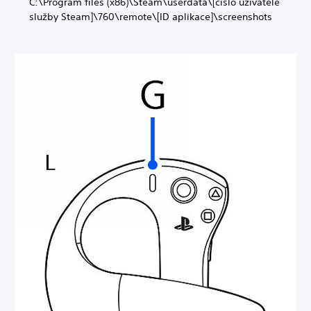
C:\Program files (x86)\Steam\userdata\[číslo uživatele
služby Steam]\760\remote\[ID aplikace]\screenshots