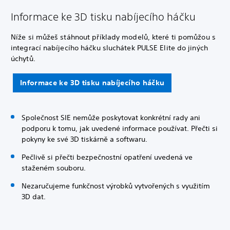
Informace ke 3D tisku nabíjecího háčku
Níže si můžeš stáhnout příklady modelů, které ti pomůžou s
integrací nabíjecího háčku sluchátek PULSE Elite do jiných
úchytů.
Informace ke 3D tisku nabíjecího háčku
Společnost SIE nemůže poskytovat konkrétní rady ani
podporu k tomu, jak uvedené informace používat. Přečti si
pokyny ke své 3D tiskárně a softwaru.
Pečlivě si přečti bezpečnostní opatření uvedená ve
staženém souboru.
Nezaručujeme funkčnost výrobků vytvořených s využitím
3D dat.