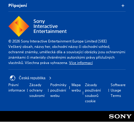
Připojení
© 2026 Sony Interactive Entertainment Europe Limited (SIEE)
Veškerý obsah, názvy her, obchodní názvy či obchodní vzhled,
ochranné známky, umělecká díla a související obrázky jsou ochrannými
známkami či materiály chráněnými autorskými právy příslušných
vlastníků. Všechna práva vyhrazena.
Více informací
Česká republika
Právní
Zásady
Podmínky
Mapa
Zásady
Software
informace
ochrany
používání
webu
používání
Usage
soukromí
webu
souborů
Terms
cookie