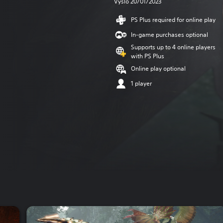
Vyšlo 20/01/2023
PS Plus required for online play
In-game purchases optional
Supports up to 4 online players
with PS Plus
Online play optional
1 player