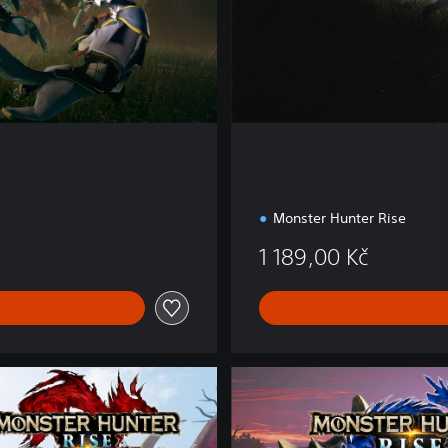
o
n
Monster Hunter Rise
1 189,00 Kč
D
e
l
u