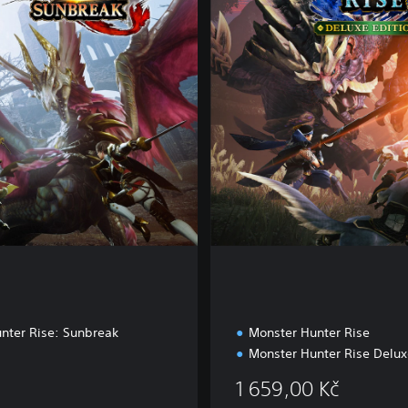
x
e
B
u
n
d
l
e
E
d
i
t
i
o
n
nter Rise: Sunbreak
Monster Hunter Rise
Monster Hunter Rise Delux
1 659,00 Kč