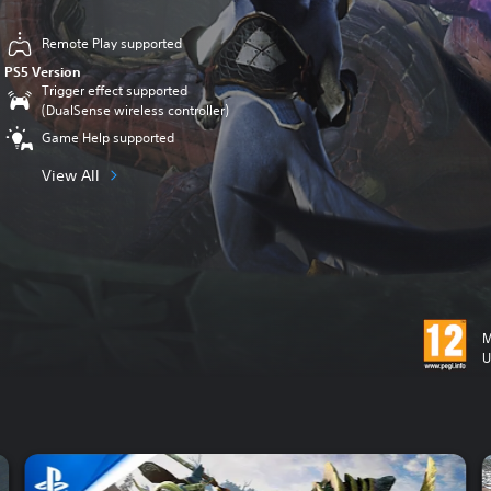
Remote Play supported
PS5 Version
Trigger effect supported
(DualSense wireless controller)
Game Help supported
View All
M
U