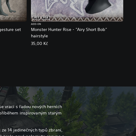
PS5
PS4
ADD-ON
gesture set
Monster Hunter Rise - "Airy Short Bob"
hairstyle
35,00 Kč
se vrací s řadou nových herních
a příběhem inspirovaným starým
j ze 14 jedinečných typů zbraní,