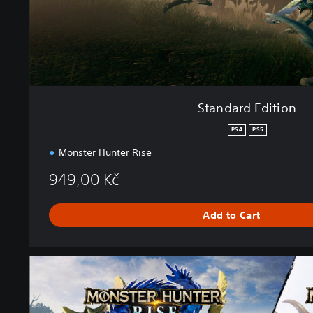
t
i
o
n
Standard Edition
PS4
PS5
Monster Hunter Rise
949,00 Kč
Add to Cart
B
u
n
d