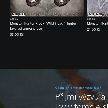
PS5
PS4
PS5
PS4
ADD-ON
ADD-ON
Monster Hunter Rise - "Wild Head" Hunter
Monster Hunte
layered armor piece
24,00 Kč
35,00 Kč
O čem je hra Monster Hunter Rise?
Přijmi výzvu a
lov v tomhle 