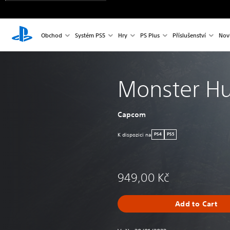
Obchod
Systém PS5
Hry
PS Plus
Příslušenství
Nov
Monster Hu
Capcom
K dispozici na
PS4
PS5
949,00 Kč
Add to Cart