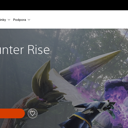
inky
Podpora
nter Rise