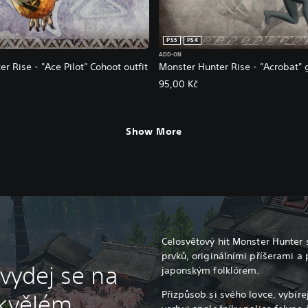
PS5
PS4
ADD-ON
r Rise - "Ace Pilot" Cohoot outfit
Monster Hunter Rise - "Acrobat" 
95,00 Kč
Show More
Celosvětový hit Monster Hunter 
prvků, originálními příšerami 
 vydej se na
japonským folklórem.
Přizpůsob si svého lovce, vybíre
skvělém