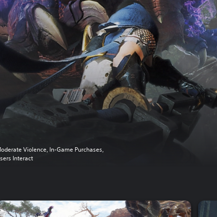
oderate Violence, In-Game Purchases,
sers Interact