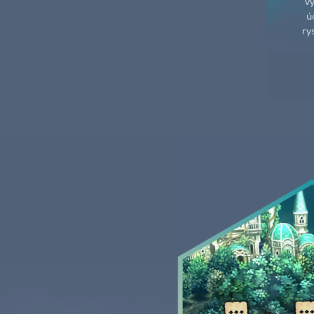
v
ú
ry