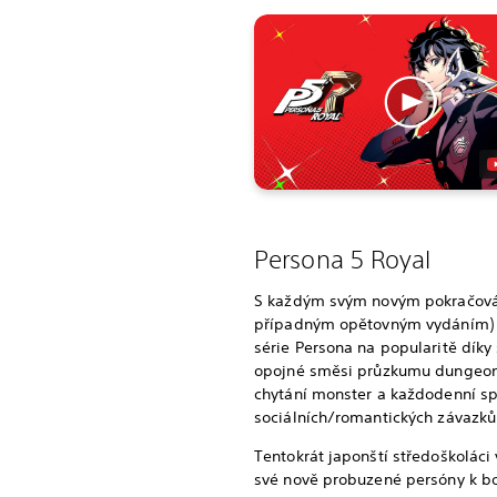
Persona 5 Royal
S každým svým novým pokračová
případným opětovným vydáním) 
série Persona na popularitě díky
opojné směsi průzkumu dungeo
chytání monster a každodenní s
sociálních/romantických závazků
Tentokrát japonští středoškoláci 
své nově probuzené persóny k bo