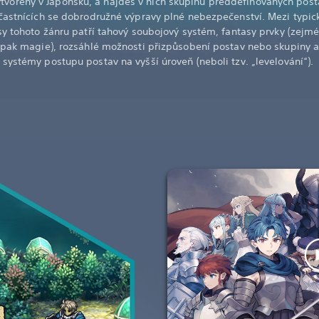
ytvořeny v Japonsku, a najdeš v nich skupinu předdefinovaných post
častnících se dobrodružné výpravy plné nebezpečenství. Mezi typic
sy tohoto žánru patří tahový soubojový systém, fantasy prvky (zejm
pak magie), rozsáhlé možnosti přizpůsobení postav nebo skupiny 
systémy postupu postav na vyšší úroveň (neboli tzv. „levelování“).