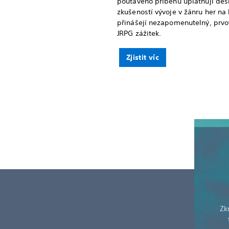
poutavého příběhu uplatňují desí
zkušeností vývoje v žánru her na 
přinášejí nezapomenutelný, prvo
JRPG zážitek.
Zjistit víc
Zk