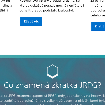
tky let
Rozvíjej své vztahy a buduj družinu, se
za ochran
hrdiny a
kterou dokážeš porazit mocné nepřátele i
impériem
třídní
odhalit pravou podstatu království.
dobrodruž
celého v
Zjistit víc
Zjistit
Co znamená zkratka JRPG?
ratka JRPG znamená „japonská RPG“, tedy japonské hry na hrdiny. J
to tradičně dobrodružné hry s velkým důrazem na příběh, které byl