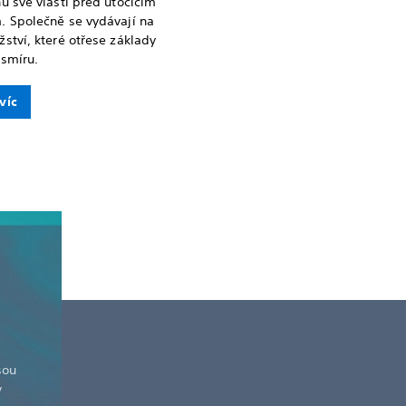
u své vlasti před útočícím
. Společně se vydávají na
ství, které otřese základy
esmíru.
 víc
sou
y