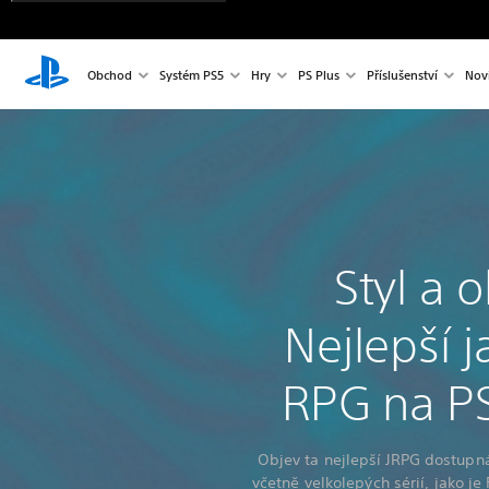
Obchod
Systém PS5
Hry
PS Plus
Příslušenství
Nov
Styl a 
Nejlepší 
RPG na P
Objev ta nejlepší JRPG dostupná
včetně velkolepých sérií, jako je