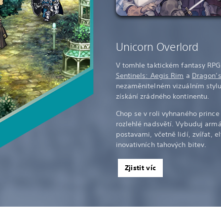
Unicorn Overlord
V tomhle taktickém fantasy RPG
Sentinels: Aegis Rim
a
Dragon’
nezaměnitelném vizuálním stylu
získání zrádného kontinentu.
Chop se v roli vyhnaného princ
rozlehlé nadsvětí. Vybuduj arm
postavami, včetně lidí, zvířat, e
inovativních tahových bitev.
Zjistit víc