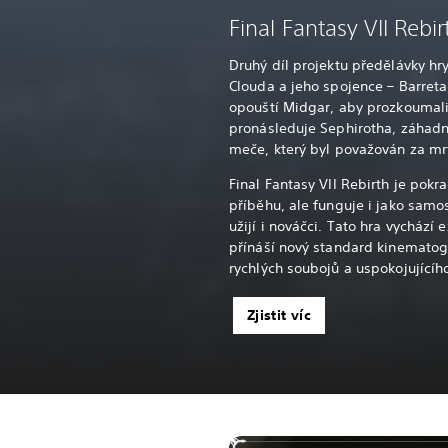
Final Fantasy VII Rebir
Druhý díl projektu předělávky hry
Clouda a jeho spojence – Barreta, 
opouští Midgar, aby prozkoumali
pronásleduje Sephirotha, záhad
meče, který byl považován za mr
Final Fantasy VII Rebirth je pok
příběhu, ale funguje i jako samo
užijí i nováčci. Tato hra vychází 
přínáší nový standard kinematog
rychlých soubojů a uspokojujícíh
Zjistit víc