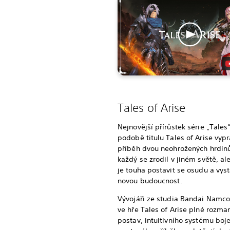
Tales of Arise
Nejnovější přírůstek série „Tales“
podobě titulu Tales of Arise vypr
příběh dvou neohrožených hrdinů
každý se zrodil v jiném světě, al
je touha postavit se osudu a vys
novou budoucnost.
Vývojáři ze studia Bandai Namco
ve hře Tales of Arise plné rozma
postav, intuitivního systému boj