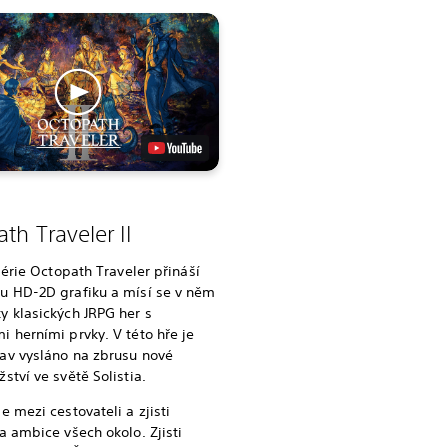
th Traveler II
 série Octopath Traveler přináší
u HD-2D grafiku a mísí se v něm
 klasických JRPG her s
 herními prvky. V této hře je
av vysláno na zbrusu nové
ství ve světě Solistia.
e mezi cestovateli a zjisti
a ambice všech okolo. Zjisti