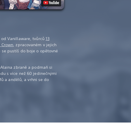
 od Vanillaware, tvůrců
13
s Crown
, zpracovaném v jejich
 se pustíš do boje o opětovné
e Alaina zbraně a podmaň si
ádu s více než 60 jedinečnými
lfů a andělů, a vrhni se do