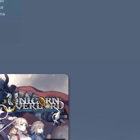
av
ké
éna
a