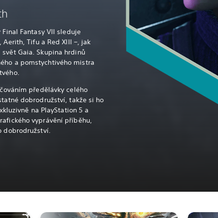
th
 Final Fantasy VII sleduje
Aerith, Tifu a Red XIII –, jak
 svět Gaia. Skupina hrdinů
ného a pomstychtivého mistra
tvého.
račováním předělávky celého
statné dobrodružství, takže si ho
exkluzivně na PlayStation 5 a
rafického vyprávění příběhu,
o dobrodružství.