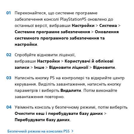
Переконайтеся, що системне програмне
забезпечення консолі PlayStation®5 оновлено до
останньої версії, вибравши
Настройки
>
Система
>
Системне програмне забезпечення
>
Оновлення
системного програмного забезпечення та
настройки
.
Спробуйте відновити ліцензії,
вибравши
Настройки
>
Користувачі й облікові
записи
>
Інше
>
Відновити ліцензії
>
Відновити
.
Натисніть кнопку PS на контролері та відкрийте центр
керування. Виділіть завантаження, натисніть кнопку
параметрів і виберіть
Видалити
.
Потім виконайте
завантаження повторно.
Увімкніть консоль у безпечному режимі, потім виберіть
Очистити кеш і перебудувати базу даних
>
Перебудувати базу даних
.
Безпечний режим на консолях PS5