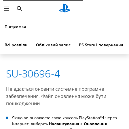
Пошук
Підтримка
Всі розділи
Обліковий запис
PS Store і повернення к
SU-30696-4
Не вдається оновити системне програмне
забезпечення. Файл оновлення може бути
пошкоджений.
Якщо ви оновлюєте свою консоль PlayStation®4 через
Інтернет, виберіть
Налаштування
>
Оновлення