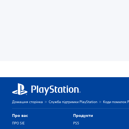
Домашня сторінка
Служба підтримки PlayStation
Коди помилок P
Про вас
Продукти
ПРО SIE
PS5