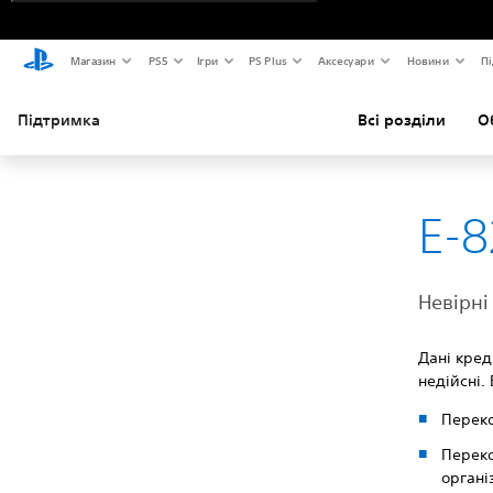
Магазин
PS5
Ігри
PS Plus
Аксесуари
Новини
Пі
Підтримка
Всі розділи
О
E-8
Невірні
Дані кред
недійсні. 
Переко
Переко
органі