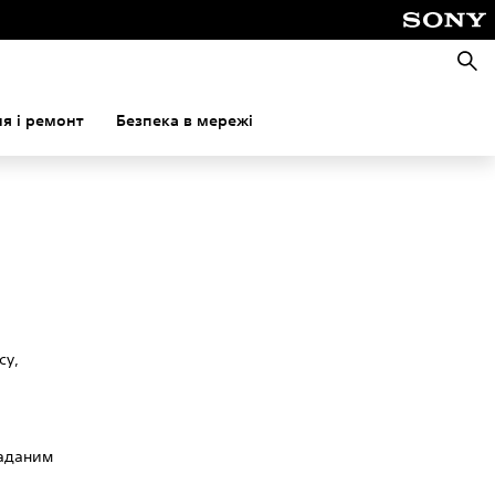
Пошу
я і ремонт
Безпека в мережі
су,
наданим