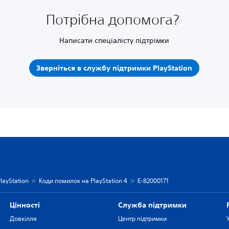
Потрібна допомога?
Написати спеціалісту підтрімки
Зверніться в службу підтримки PlayStation
layStation
Коди помилок на PlayStation 4
E-82000171
Цiнностi
Служба підтримки
Довкілля
Центр підтримки