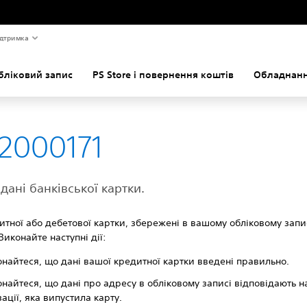
дтримка
бліковий запис
PS Store і повернення коштів
Обладнанн
2000171
 дані банківської картки.
итної або дебетової картки, збережені в вашому обліковому запи
Виконайте наступні дії:
найтеся, що дані вашої кредитної картки введені правильно.
найтеся, що дані про адресу в обліковому записі відповідають 
зації, яка випустила карту.