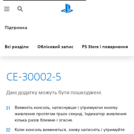
Пошук
Підтримка
Всі розділи
Обліковий запис
PS Store і повернення к
CE-30002-5
Дані додатку можуть бути пошкоджені.
Вимкніть консоль, натиснувши і утримуючи кнопку
живлення протягом трьох секунд. Індикатор живлення
кілька разів блимне і згасне.
Коли консоль вимкнеться, знову натисніть і утримуйте