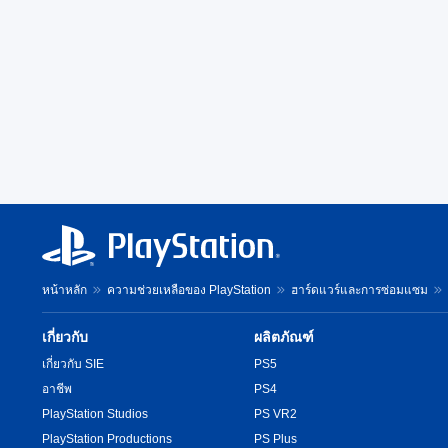
หน้าหลัก
ความช่วยเหลือของ PlayStation
ฮาร์ดแวร์และการซ่อมแซม
เกี่ยวกับ
ผลิตภัณฑ์
เกี่ยวกับ SIE
PS5
อาชีพ
PS4
PlayStation Studios
PS VR2
PlayStation Productions
PS Plus