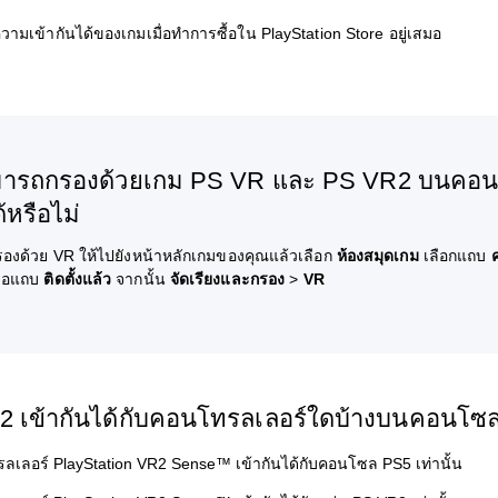
มเข้ากันได้ของเกมเมื่อทำการซื้อใน PlayStation Store อยู่เสมอ
มารถกรองด้วยเกม PS VR และ PS VR2 บนคอ
้หรือไม่
รองด้วย VR ให้ไปยังหน้าหลักเกมของคุณแล้วเลือก
ห้องสมุดเกม
เลือกแถบ
ือแถบ
ติดตั้งแล้ว
จากนั้น
จัดเรียงและกรอง
>
VR
2 เข้ากันได้กับคอนโทรลเลอร์ใดบ้างบนคอนโซ
ลเลอร์ PlayStation VR2 Sense™ เข้ากันได้กับคอนโซล PS5 เท่านั้น