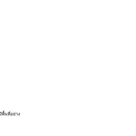
ื้นที่อย่าง