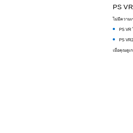
PS VR
ไม่มีความเ
PS VR 
PS VR2
เมื่อคุณดู