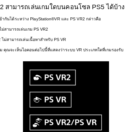
2 สามารถเล่นเกมใดบนคอนโซล PS5 ได้บ้าง
ข้ากันได้ระหว่าง PlayStation®VR และ PS VR2 กล่าวคือ
ไม่สามารถเล่นเกม PS VR2
 ไม่สามารถเล่นเนื้อหาสำหรับ PS VR
เกม คุณจะเห็นไอคอนต่อไปนี้ที่แสดงว่าระบบ VR ประเภทใดที่เกมรองรับ