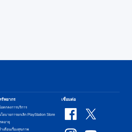
ทรัพยากร
เชื่อมต่อ
ข้อตกลงการบริการ
นโยบายการยกเลิก PlayStation Store
เรตอายุ
คำเตือนเรื่องสุขภาพ