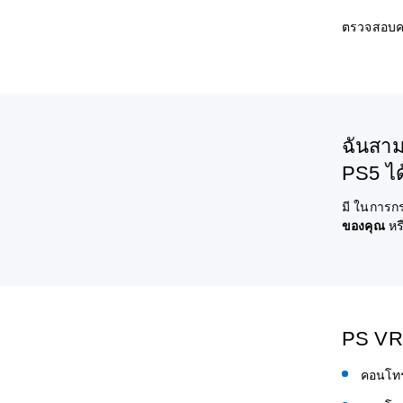
ตรวจสอบควา
ฉันสา
PS5 ได
มี ในการก
ของคุณ
หร
PS VR
คอนโทร