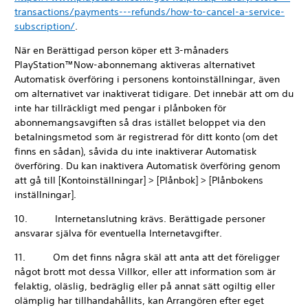
transactions/payments---refunds/how-to-cancel-a-service-
subscription/
.
När en Berättigad person köper ett 3-månaders
PlayStation™Now-abonnemang aktiveras alternativet
Automatisk överföring i personens kontoinställningar, även
om alternativet var inaktiverat tidigare. Det innebär att om du
inte har tillräckligt med pengar i plånboken för
abonnemangsavgiften så dras istället beloppet via den
betalningsmetod som är registrerad för ditt konto (om det
finns en sådan), såvida du inte inaktiverar Automatisk
överföring. Du kan inaktivera Automatisk överföring genom
att gå till [Kontoinställningar] > [Plånbok] > [Plånbokens
inställningar].
10. Internetanslutning krävs. Berättigade personer
ansvarar själva för eventuella Internetavgifter.
11. Om det finns några skäl att anta att det föreligger
något brott mot dessa Villkor, eller att information som är
felaktig, oläslig, bedräglig eller på annat sätt ogiltig eller
olämplig har tillhandahållits, kan Arrangören efter eget