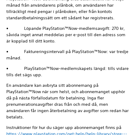
månad från användarens plånbok, om användaren har
tillräckligt med pengar i plånboken, eller från kontots
standardbetalningssätt om ett sådant har registrerats.
• Löpande PlayStation™Now-medlemsavgift: 270 kr,
såvida inget annat meddelas per e-post till den adress som
är kopplad till ditt konto.
• Faktureringsintervall på PlayStation™Now: var tredje
månad.
• PlayStation™Now-medlemskapets längd: tills vidare
tills det sägs upp.
En användare kan avbryta sitt abonnemang på
PlayStation™Now när som helst, och abonnemanget upphör
då på nästa förfallodatum för betalning. Inga fler
prenumerationsavgifter dras från och med då, men
användaren får ingen återbetalning av avgifter som redan har
betalats.
Instruktioner för hur du säger upp abonnemanget finns på
https://www.playstation.com/get-help/help-library/store---