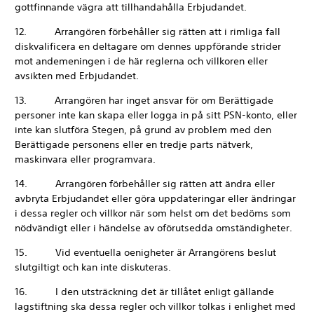
gottfinnande vägra att tillhandahålla Erbjudandet.
12. Arrangören förbehåller sig rätten att i rimliga fall
diskvalificera en deltagare om dennes uppförande strider
mot andemeningen i de här reglerna och villkoren eller
avsikten med Erbjudandet.
13. Arrangören har inget ansvar för om Berättigade
personer inte kan skapa eller logga in på sitt PSN-konto, eller
inte kan slutföra Stegen, på grund av problem med den
Berättigade personens eller en tredje parts nätverk,
maskinvara eller programvara.
14. Arrangören förbehåller sig rätten att ändra eller
avbryta Erbjudandet eller göra uppdateringar eller ändringar
i dessa regler och villkor när som helst om det bedöms som
nödvändigt eller i händelse av oförutsedda omständigheter.
15. Vid eventuella oenigheter är Arrangörens beslut
slutgiltigt och kan inte diskuteras.
16. I den utsträckning det är tillåtet enligt gällande
lagstiftning ska dessa regler och villkor tolkas i enlighet med