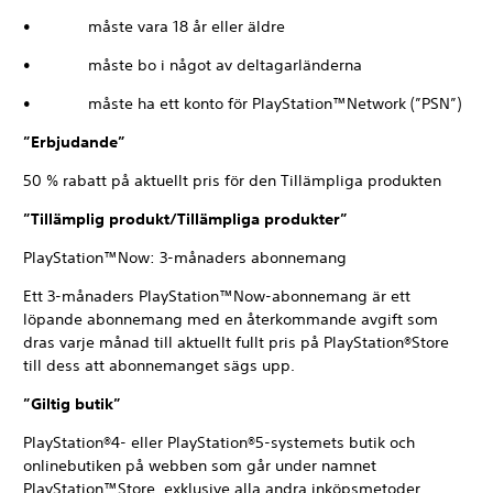
• måste vara 18 år eller äldre
• måste bo i något av deltagarländerna
• måste ha ett konto för PlayStation™Network (”PSN”)
”Erbjudande”
50 % rabatt på aktuellt pris för den Tillämpliga produkten
”Tillämplig produkt/Tillämpliga produkter”
PlayStation™Now: 3-månaders abonnemang
Ett 3-månaders PlayStation™Now-abonnemang är ett
löpande abonnemang med en återkommande avgift som
dras varje månad till aktuellt fullt pris på PlayStation®Store
till dess att abonnemanget sägs upp.
”Giltig butik”
PlayStation®4- eller PlayStation®5-systemets butik och
onlinebutiken på webben som går under namnet
PlayStation™Store, exklusive alla andra inköpsmetoder,