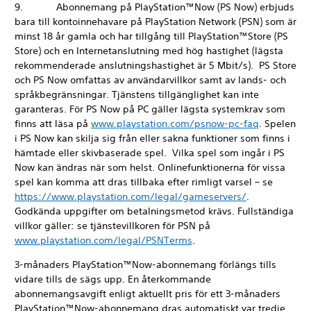
9. Abonnemang på PlayStation™Now (PS Now) erbjuds
bara till kontoinnehavare på PlayStation Network (PSN) som är
minst 18 år gamla och har tillgång till PlayStation™Store (PS
Store) och en Internetanslutning med hög hastighet (lägsta
rekommenderade anslutningshastighet är 5 Mbit/s). PS Store
och PS Now omfattas av användarvillkor samt av lands- och
språkbegränsningar. Tjänstens tillgänglighet kan inte
garanteras. För PS Now på PC gäller lägsta systemkrav som
finns att läsa på
www.playstation.com/psnow-pc-faq
. Spelen
i PS Now kan skilja sig från eller sakna funktioner som finns i
hämtade eller skivbaserade spel. Vilka spel som ingår i PS
Now kan ändras när som helst. Onlinefunktionerna för vissa
spel kan komma att dras tillbaka efter rimligt varsel – se
https://www.playstation.com/legal/gameservers/
.
Godkända uppgifter om betalningsmetod krävs. Fullständiga
villkor gäller: se tjänstevillkoren för PSN på
www.playstation.com/legal/PSNTerms
.
3-månaders PlayStation™Now-abonnemang förlängs tills
vidare tills de sägs upp. En återkommande
abonnemangsavgift enligt aktuellt pris för ett 3-månaders
PlayStation™Now-abonnemang dras automatiskt var tredje