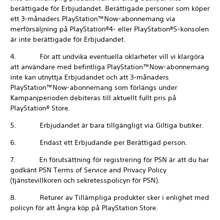
berättigade för Erbjudandet. Berättigade personer som köper
ett 3-månaders PlayStation™Now-abonnemang via
merförsäljning på PlayStation®4- eller PlayStation®5-konsolen
är inte berättigade för Erbjudandet.
4. För att undvika eventuella oklarheter vill vi klargöra
att användare med befintliga PlayStation™Now-abonnemang
inte kan utnyttja Erbjudandet och att 3-månaders
PlayStation™Now-abonnemang som förlängs under
Kampanjperioden debiteras till aktuellt fullt pris på
PlayStation® Store.
5. Erbjudandet är bara tillgängligt via Giltiga butiker.
6. Endast ett Erbjudande per Berättigad person.
7. En förutsättning för registrering för PSN är att du har
godkänt PSN Terms of Service and Privacy Policy
(tjänstevillkoren och sekretesspolicyn för PSN).
8. Returer av Tillämpliga produkter sker i enlighet med
policyn för att ångra köp på PlayStation Store.