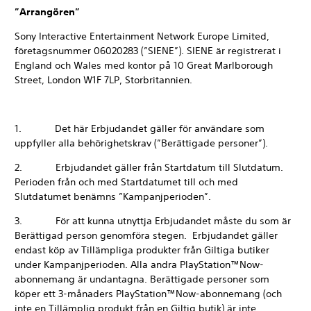
”Arrangören”
Sony Interactive Entertainment Network Europe Limited,
företagsnummer 06020283 (”SIENE”). SIENE är registrerat i
England och Wales med kontor på 10 Great Marlborough
Street, London W1F 7LP, Storbritannien.
1. Det här Erbjudandet gäller för användare som
uppfyller alla behörighetskrav (”Berättigade personer”).
2. Erbjudandet gäller från Startdatum till Slutdatum.
Perioden från och med Startdatumet till och med
Slutdatumet benämns ”Kampanjperioden”.
3. För att kunna utnyttja Erbjudandet måste du som är
Berättigad person genomföra stegen. Erbjudandet gäller
endast köp av Tillämpliga produkter från Giltiga butiker
under Kampanjperioden. Alla andra PlayStation™Now-
abonnemang är undantagna. Berättigade personer som
köper ett 3-månaders PlayStation™Now-abonnemang (och
inte en Tillämplig produkt från en Giltig butik) är inte