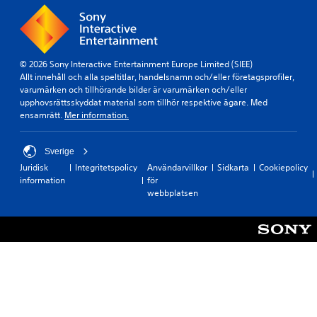
© 2026 Sony Interactive Entertainment Europe Limited (SIEE)
Allt innehåll och alla speltitlar, handelsnamn och/eller företagsprofiler,
varumärken och tillhörande bilder är varumärken och/eller
upphovsrättsskyddat material som tillhör respektive ägare. Med
ensamrätt.
Mer information.
Sverige
Juridisk
Integritetspolicy
Användarvillkor
Sidkarta
Cookiepolicy
information
för
webbplatsen