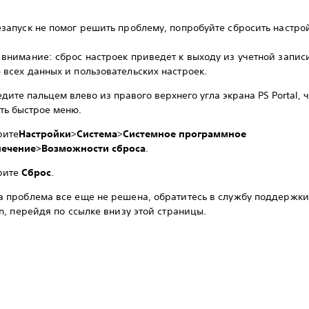
запуск не помог решить проблему, попробуйте сбросить настро
внимание: сброс настроек приведет к выходу из учетной запис
всех данных и пользовательских настроек.
дите пальцем влево из правого верхнего угла экрана PS Portal, 
ть быстрое меню.
рите
Настройки
>
Система
>
Системное программное
печение>Возможности сброса
.
рите
Сброс
.
а проблема все еще не решена, обратитесь в службу поддержки
on, перейдя по ссылке внизу этой страницы.