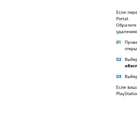
Если пере
Portal.
Обратите 
удалению 
Прове
откры
Выбе
обес
Выбе
Если ваш
PlayStati