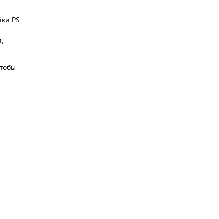
йки PS
и,
чтобы