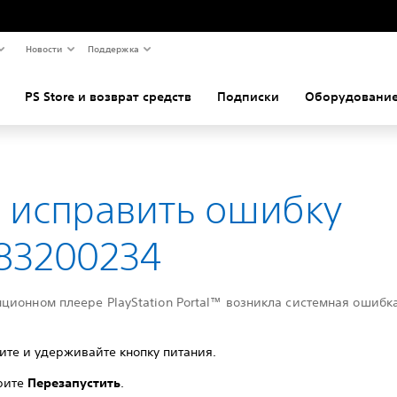
Новости
Поддержка
PS Store и возврат средств
Подписки
Оборудование
к исправить ошибку
83200234
ционном плеере PlayStation Portal™ возникла системная ошибка
те и удерживайте кнопку питания.
рите
Перезапустить
.