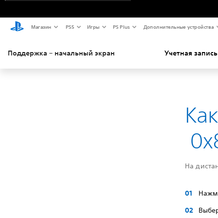
Магазин
PS5
Игры
PS Plus
Дополнительные устройства
Поддержка – начальный экран
Учетная запись
Ка
0x
На дистан
Нажми
Выбе