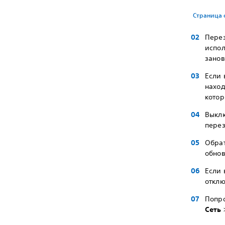
Страница с
Перез
испол
занов
Если 
наход
котор
Выклю
перез
Обрат
обнов
Если 
отклю
Попро
Сеть