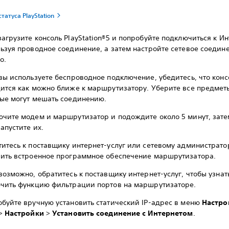
татуса PlayStation
агрузите консоль PlayStation®5 и попробуйте подключиться к Ин
ьзуя проводное соединение, а затем настройте сетевое соедин
о.
вы используете беспроводное подключение, убедитесь, что конс
ится как можно ближе к маршрутизатору. Уберите все предмет
ые могут мешать соединению.
чите модем и маршрутизатор и подождите около 5 минут, зате
апустите их.
итесь к поставщику интернет-услуг или сетевому администрато
ить встроенное программное обеспечение маршрутизатора.
возможно, обратитесь к поставщику интернет-услуг, чтобы узнать
чить функцию фильтрации портов на маршрутизаторе.
буйте вручную установить статический IP-адрес в меню
Настро
>
Настройки
>
Установить соединение с Интернетом
.