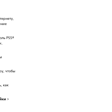
тернету,
ение
оль PS5®
ы,
м
ру, чтобы
, как
йки
>