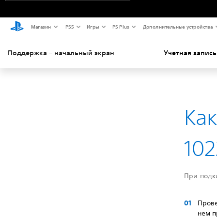
Магазин
PS5
Игры
PS Plus
Дополнительные устройства
Поддержка – начальный экран
Учетная запись
Ка
102
При подк
Прове
нем п