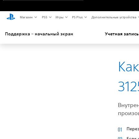
Магазин
PS5
Игры
PS Plus
Дополнительные устройства
Поддержка – начальный экран
Учетная запись
Ка
312
Внутре
произо
Перез
Если 