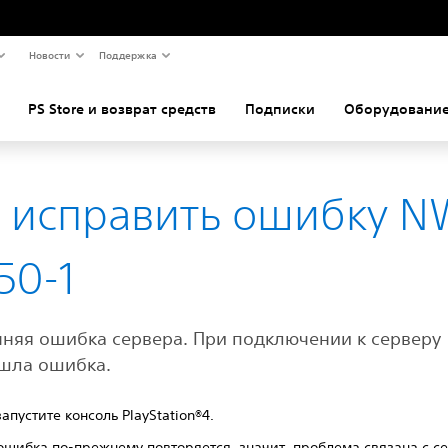
Новости
Поддержка
PS Store и возврат средств
Подписки
Оборудование
к исправить ошибку N
50-1
нняя ошибка сервера. При подключении к серверу
шла ошибка.
апустите консоль PlayStation®4.
ошибка по-прежнему повторяется, значит, проблема связана с с