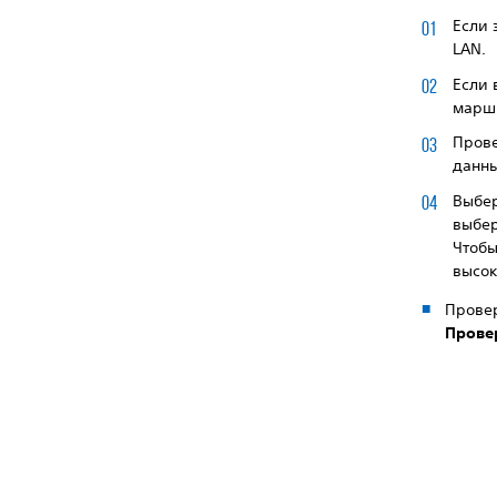
Если 
LAN.
Если 
маршр
Прове
данны
Выбе
выбе
Чтобы
высок
Провер
Прове