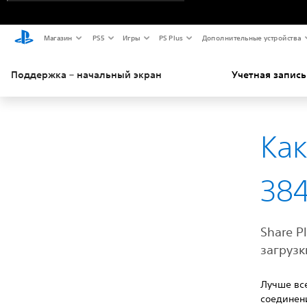
Магазин
PS5
Игры
PS Plus
Дополнительные устройства
Поддержка – начальный экран
Учетная запись
Как
38
Share P
загрузк
Лучше все
соединени