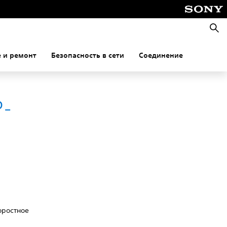
Поис
 и ремонт
Безопасность в сети
Соединение
P-
ь
коростное