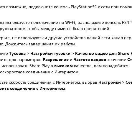
это возможно, подключите консоль PlayStation®4 к сети при помо
вы используете подключение по Wi-Fi, расположите консоль PS4
утизатором, чтобы между ними не было препятствий.
рьте, не используют ли другие устройства вашей сети канал пе
х. Дождитесь завершения их работы.
рите
Тусовка
>
Настройки тусовки
>
Качество видео для Share 
рите для параметров
Разрешение
и
Частота кадров
значение
С
 использовать Share Play в
высоком
качестве, вам понадобится
оскоростное соединение с Интернетом.
ьте скорость соединения с Интернетом, выбрав
Настройки
>
Се
рить соединение с Интернетом
.