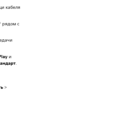
щи кабеля
™ рядом с
редачи
Play
и
тандарт
.
ть
>