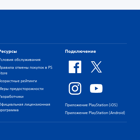
Ресурсы
Подключение
Условия обслуживания
Правила отмены покупок в PS
Store
Возрастные рейтинги
Меры предосторожности
Разработчики
Официальная лицензионная
Приложение PlayStation (iOS)
программа
Приложение PlayStation (Android)