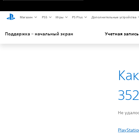
Магазин
PS5
Игры
PS Plus
Дополнительные устройства
Поддержка – начальный экран
Учетная запись
Как
352
Не удалос
PlayStatio