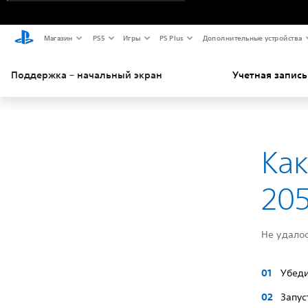
Магазин
PS5
Игры
PS Plus
Дополнительные устройства
Поддержка – начальный экран
Учетная запись
Как
20
Не удалос
Убеди
Запус