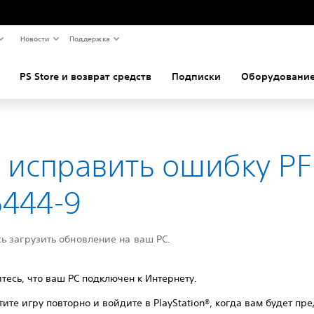
Новости
Поддержка
PS Store и возврат средств
Подписки
Оборудование
 исправить ошибку PF
5444-9
ь загрузить обновление на ваш PC.
тесь, что ваш PC подключен к Интернету.
тите игру повторно и войдите в PlayStation®, когда вам будет пр