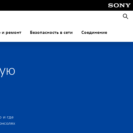
Поис
 и ремонт
Безопасность в сети
Соединение
ную
ю и где
онсолях