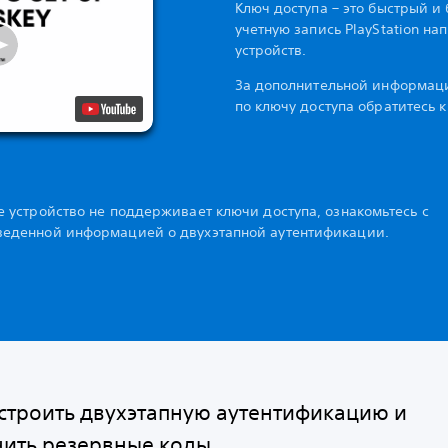
Ключ доступа – это быстрый и
учетную запись PlayStation н
устройств.
За дополнительной информац
по ключу доступа обратитесь к
 устройство не поддерживает ключи доступа, ознакомьтесь с
еденной информацией о двухэтапной аутентификации.
астроить двухэтапную аутентификацию и
нить резервные коды