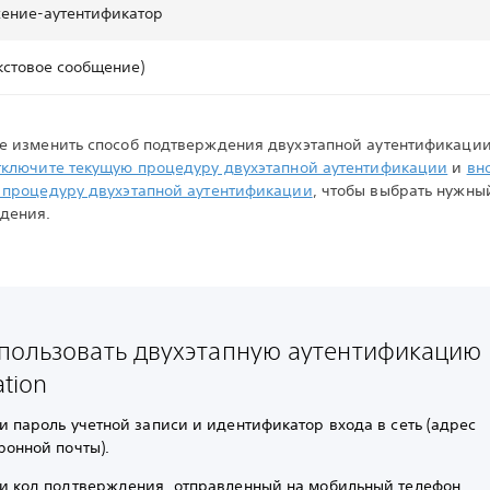
ение-аутентификатор
кстовое сообщение)
е изменить способ подтверждения двухэтапной аутентификации
ключите текущую процедуру двухэтапной аутентификации
и
вн
 процедуру двухэтапной аутентификации
, чтобы выбрать нужны
дения.
спользовать двухэтапную аутентификацию 
ation
и пароль учетной записи и идентификатор входа в сеть (адрес
ронной почты).
и код подтверждения, отправленный на мобильный телефон,