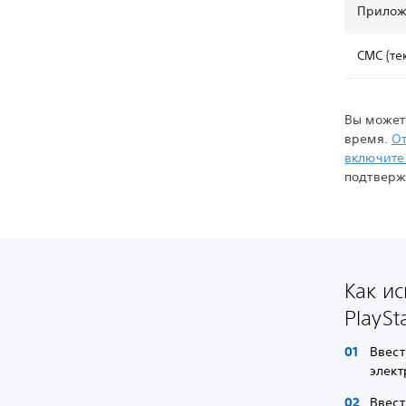
Прилож
СМС (те
Вы может
время.
От
включите
подтверж
Как и
PlaySt
Ввест
элект
Ввест