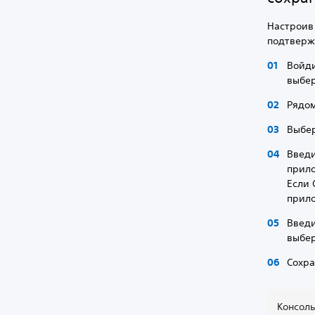
Настроив
подтверж
Войди
выбе
Рядо
Выбе
Введи
прило
Если 
прил
Введи
выбе
Сохра
Консоль