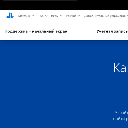
Магазин
PS5
Игры
PS Plus
Дополнительные устройства
Поддержка – начальный экран
Учетная запись
Ка
Узнайт
найти 