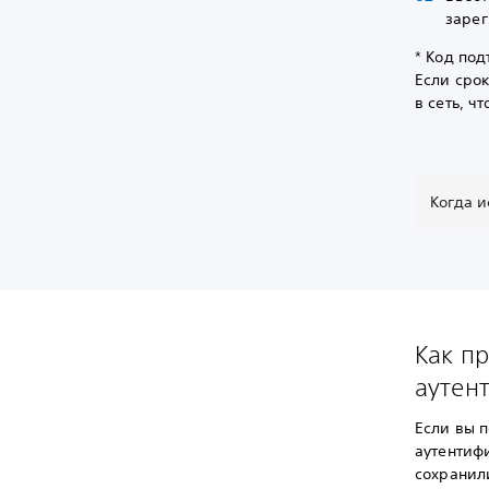
зарег
* Код под
Если сро
в сеть, ч
Когда и
Как п
аутен
Если вы 
аутентифи
сохранил