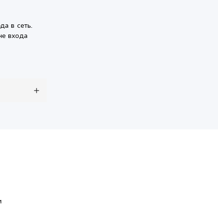
да в сеть.
не входа
и