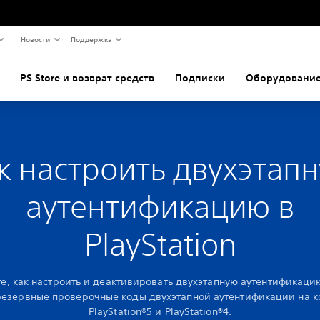
Новости
Поддержка
PS Store и возврат средств
Подписки
Оборудование
к настроить двухэтап
аутентификацию в
PlayStation
е, как настроить и деактивировать двухэтапную аутентификаци
резервные проверочные коды двухэтапной аутентификации на к
PlayStation®5 и PlayStation®4.