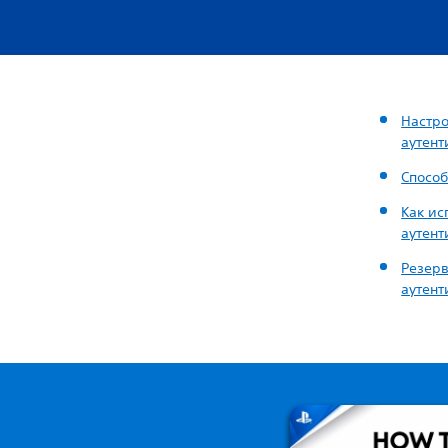
Настро
аутен
Спосо
Как ис
аутен
Резерв
аутен