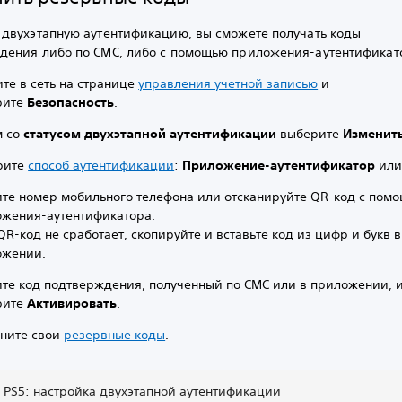
 двухэтапную аутентификацию, вы сможете получать коды
дения либо по СМС, либо с помощью приложения-аутентификат
те в сеть на странице
управления учетной записью
и
рите
Безопасность
.
м со
статусом двухэтапной аутентификации
выберите
Изменит
рите
способ аутентификации
:
Приложение-аутентификатор
ил
те номер мобильного телефона или отсканируйте QR-код с пом
жения-аутентификатора.
QR-код не сработает, скопируйте и вставьте код из цифр и букв в
ожении.
те код подтверждения, полученный по СМС или в приложении, 
рите
Активировать
.
ните свои
резервные коды
.
 PS5: настройка двухэтапной аутентификации