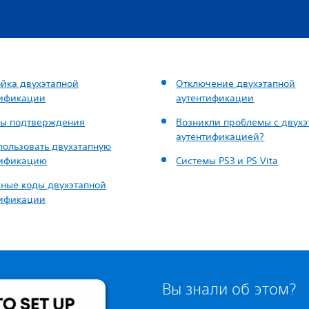
йка двухэтапной
Отключение двухэтапной
тификации
аутентификации
бы подтверждения
Возникли проблемы с двухэ
аутентификацией?
пользовать двухэтапную
тификацию
Системы PS3 и PS Vita
ные коды двухэтапной
тификации
Вы знали об этом?