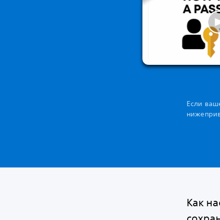
Если ваше
нижеприв
Как н
сохра