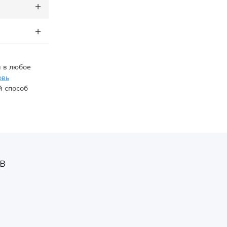
 в любое
овь
й способ
в