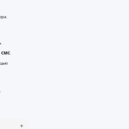
ора.
ь
.
и
СМС
.
ощью
и