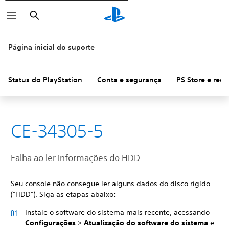
Pesquisar
Página inicial do suporte
Status do PlayStation
Conta e segurança
PS Store e ree
CE-34305-5
Falha ao ler informações do HDD.
Seu console não consegue ler alguns dados do disco rígido
("HDD"). Siga as etapas abaixo:
Instale o software do sistema mais recente, acessando
Configurações
>
Atualização do software do sistema
e